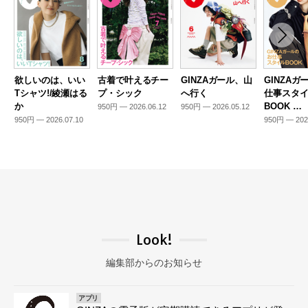
欲しいのは、いい
古着で叶えるチー
GINZAガール、山
GINZAガ
Tシャツ!/綾瀬はる
プ・シック
へ行く
仕事スタ
か
BOOK …
950円 — 2026.06.12
950円 — 2026.05.12
950円 — 2026.07.10
950円 — 202
Look!
編集部からのお知らせ
アプリ