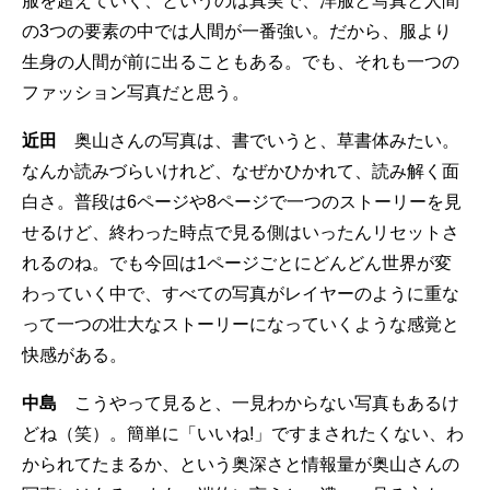
服を超えていく、というのは真実で、洋服と写真と人間
の3つの要素の中では人間が一番強い。だから、服より
生身の人間が前に出ることもある。でも、それも一つの
ファッション写真だと思う。
近田
奥山さんの写真は、書でいうと、草書体みたい。
なんか読みづらいけれど、なぜかひかれて、読み解く面
白さ。普段は6ページや8ページで一つのストーリーを見
せるけど、終わった時点で見る側はいったんリセットさ
れるのね。でも今回は1ページごとにどんどん世界が変
わっていく中で、すべての写真がレイヤーのように重な
って一つの壮大なストーリーになっていくような感覚と
快感がある。
中島
こうやって見ると、一見わからない写真もあるけ
どね（笑）。簡単に「いいね!」ですまされたくない、わ
かられてたまるか、という奥深さと情報量が奥山さんの