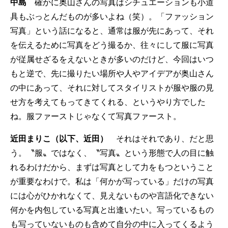
中島
確かに奥山さんの写真はシチュエーションも小道
具もぶっとんだものが多いよね（笑）。「ファッション
写真」という話になると、通常は服が先にあって、それ
を伝えるために写真をどう撮るか、往々にして服に写真
が従属せざるをえないときが多いのだけど、今回はいつ
もと逆で、先に撮りたい場所や人やアイデアが奥山さん
の中にあって、それに対してスタイリストが服や服の見
せ方を考えてもってきてくれる、というやり方でした
ね。服ファーストじゃなくて写真ファースト。
近田まりこ（以下、近田）
それはそれであり、だと思
う。〝服〟ではなく、〝写真〟という形態で人の目に触
れるわけだから、まずは写真として力をもつということ
が重要なわけで。私は「何かが写っている」だけの写真
には心がひかれなくて、見えないものや言語化できない
何かを内包している写真と出逢いたい。写っているもの
も写っていないものも含めて自分の中に入ってくるよう