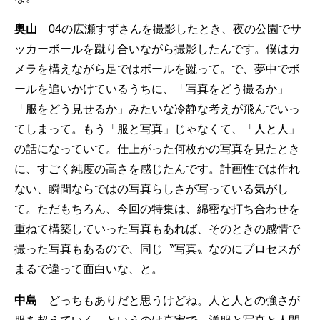
奥山
04の広瀬すずさんを撮影したとき、夜の公園でサ
ッカーボールを蹴り合いながら撮影したんです。僕はカ
メラを構えながら足ではボールを蹴って。で、夢中でボ
ールを追いかけているうちに、「写真をどう撮るか」
「服をどう見せるか」みたいな冷静な考えが飛んでいっ
てしまって。もう「服と写真」じゃなくて、「人と人」
の話になっていて。仕上がった何枚かの写真を見たとき
に、すごく純度の高さを感じたんです。計画性では作れ
ない、瞬間ならではの写真らしさが写っている気がし
て。ただもちろん、今回の特集は、綿密な打ち合わせを
重ねて構築していった写真もあれば、そのときの感情で
撮った写真もあるので、同じ〝写真〟なのにプロセスが
まるで違って面白いな、と。
中島
どっちもありだと思うけどね。人と人との強さが