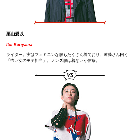
栗山愛以
Itoi Kuriyama
ライター。実はフェミニンな服もたくさん着ており、遠藤さん曰く
「怖い女のモテ担当」。メンズ服は着ないが信条。