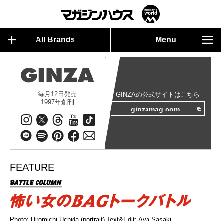
All Brands
Menu
毎月12日発売
GINZAの公式サイトはこちら
1997年創刊
ginzamag.com
FEATURE
Photo: Hiromichi Uchida (portrait) Text&Edit: Aya Sasaki