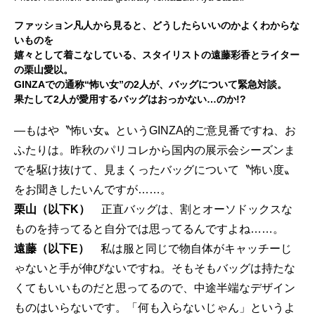
ファッション凡人から見ると、どうしたらいいのかよくわからな
いものを
嬉々として着こなしている、スタイリストの遠藤彩香とライター
の栗山愛以。
GINZAでの通称“怖い女”の2人が、バッグについて緊急対談。
果たして2人が愛用するバッグはおっかない…のか!?
―もはや〝怖い女〟というGINZA的ご意見番ですね、お
ふたりは。昨秋のパリコレから国内の展示会シーズンま
でを駆け抜けて、見まくったバッグについて〝怖い度〟
をお聞きしたいんですが……。
栗山（以下K）
正直バッグは、割とオーソドックスな
ものを持ってると自分では思ってるんですよね……。
遠藤（以下E）
私は服と同じで物自体がキャッチーじ
ゃないと手が伸びないですね。そもそもバッグは持たな
くてもいいものだと思ってるので、中途半端なデザイン
ものはいらないです。「何も入らないじゃん」というよ