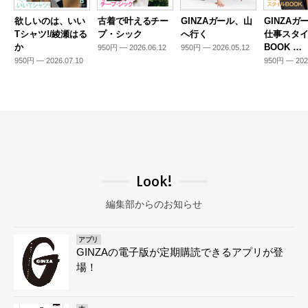
欲しいのは、いい
古着で叶えるチー
GINZAガール、山
GINZAガ
Tシャツ!/綾瀬はる
プ・シック
へ行く
仕事スタ
か
BOOK …
950円 — 2026.06.12
950円 — 2026.05.12
950円 — 2026.07.10
950円 — 202
Look!
編集部からのお知らせ
アプリ
GINZAの電子版が定期購読できるアプリが登
場！