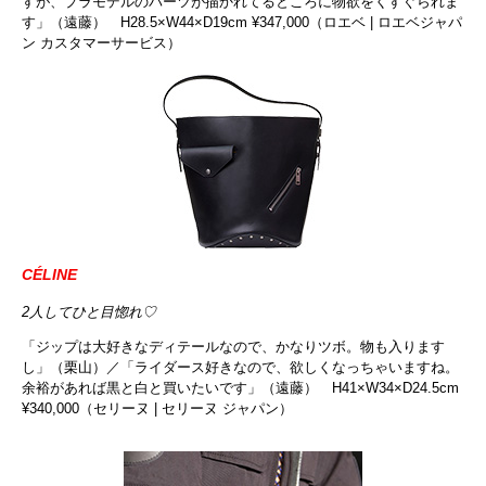
すが、プラモデルのパーツが描かれてるところに物欲をくすぐられま
す」（遠藤） H28.5×W44×D19cm ¥347,000（ロエベ | ロエベジャパ
ン カスタマーサービス）
CÉLINE
2人してひと目惚れ♡
「ジップは大好きなディテールなので、かなりツボ。物も入ります
し」（栗山）／「ライダース好きなので、欲しくなっちゃいますね。
余裕があれば黒と白と買いたいです」（遠藤） H41×W34×D24.5cm
¥340,000（セリーヌ | セリーヌ ジャパン）