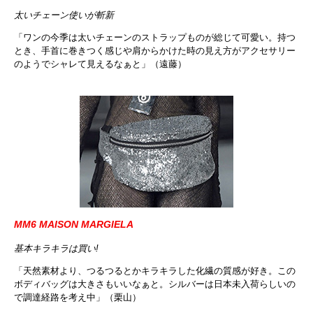
太いチェーン使いが斬新
「ワンの今季は太いチェーンのストラップものが総じて可愛い。持つ
とき、手首に巻きつく感じや肩からかけた時の見え方がアクセサリー
のようでシャレて見えるなぁと」（遠藤）
MM6 MAISON MARGIELA
基本キラキラは買い!
「天然素材より、つるつるとかキラキラした化繊の質感が好き。この
ボディバッグは大きさもいいなぁと。シルバーは日本未入荷らしいの
で調達経路を考え中」（栗山）