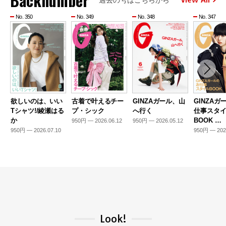
Backnumber
No. 350
No. 349
No. 348
No. 347
欲しいのは、いい
古着で叶えるチー
GINZAガール、山
GINZAガ
Tシャツ!/綾瀬はる
プ・シック
へ行く
仕事スタ
か
BOOK …
950円 — 2026.06.12
950円 — 2026.05.12
950円 — 2026.07.10
950円 — 202
Look!