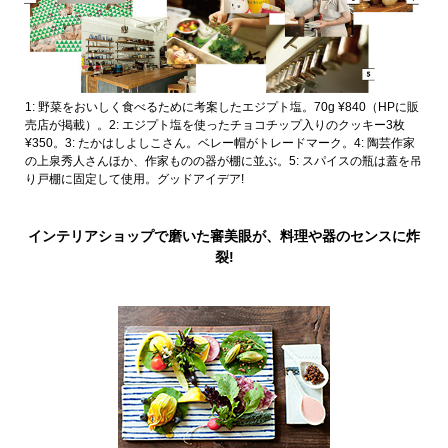
1: 野菜をおいしく食べるために考案したエジプト塩。70g ¥840（HPに販
売店が掲載）。2: エジプト塩を使ったチョコチップ入りのクッキー3枚
¥350。3: たかはしよしこさん。ベレー帽がトレードマーク。4: 陶芸作家
の上泉秀人さんほか、作家ものの器が棚に並ぶ。5: スパイスの瓶は蓋を吊
り戸棚に固定して使用。グッドアイデア!
インテリアショップで磨いた審美眼が、料理や器のセンスに炸
裂!