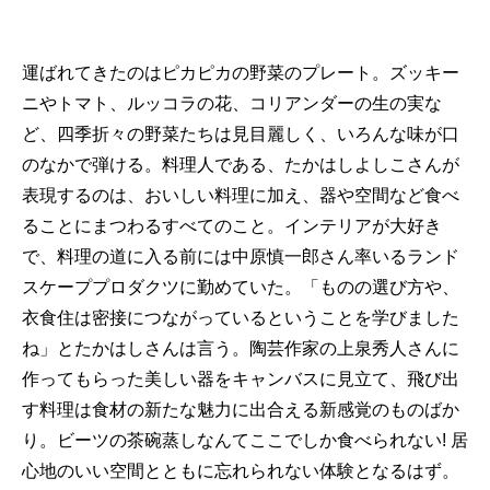
運ばれてきたのはピカピカの野菜のプレート。ズッキー
ニやトマト、ルッコラの花、コリアンダーの生の実な
ど、四季折々の野菜たちは見目麗しく、いろんな味が口
のなかで弾ける。料理人である、たかはしよしこさんが
表現するのは、おいしい料理に加え、器や空間など食べ
ることにまつわるすべてのこと。インテリアが大好き
で、料理の道に入る前には中原慎一郎さん率いるランド
スケーププロダクツに勤めていた。「ものの選び方や、
衣食住は密接につながっているということを学びました
ね」とたかはしさんは言う。陶芸作家の上泉秀人さんに
作ってもらった美しい器をキャンバスに見立て、飛び出
す料理は食材の新たな魅力に出合える新感覚のものばか
り。ビーツの茶碗蒸しなんてここでしか食べられない! 居
心地のいい空間とともに忘れられない体験となるはず。