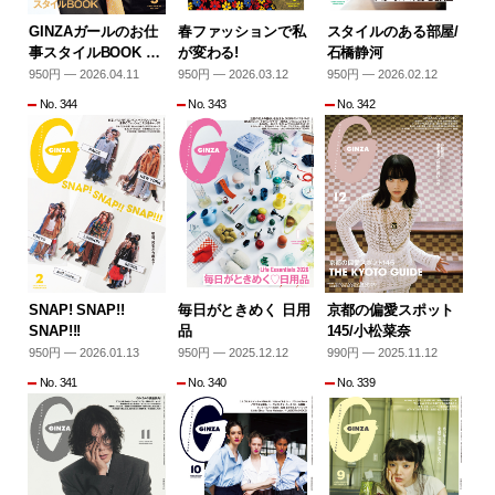
GINZAガールのお仕
春ファッションで私
スタイルのある部屋/
事スタイルBOOK …
が変わる!
石橋静河
950円 — 2026.04.11
950円 — 2026.03.12
950円 — 2026.02.12
No. 344
No. 343
No. 342
SNAP! SNAP!!
毎日がときめく 日用
京都の偏愛スポット
SNAP!!!
品
145/小松菜奈
950円 — 2026.01.13
950円 — 2025.12.12
990円 — 2025.11.12
No. 341
No. 340
No. 339