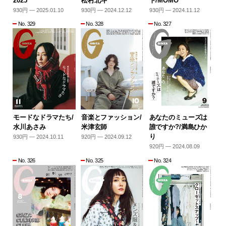
2025
松村北斗
ト/MOMO
930円 — 2025.01.10
930円 — 2024.12.12
930円 — 2024.11.12
No. 329
No. 328
No. 327
モードなドラマたち/
音楽とファッション/
あなたのミューズは
水川あさみ
米津玄師
誰ですか?/満島ひか
り
930円 — 2024.10.11
920円 — 2024.09.12
920円 — 2024.08.09
No. 326
No. 325
No. 324