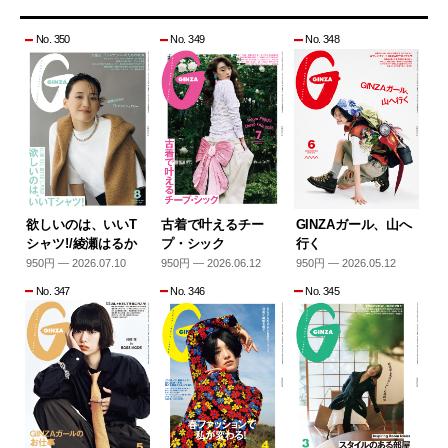
No. 350
No. 349
No. 348
欲しいのは、いいT
古着で叶えるチー
GINZAガール、山へ
シャツ!/綾瀬はるか
プ・シック
行く
950円 — 2026.07.10
950円 — 2026.06.12
950円 — 2026.05.12
No. 347
No. 346
No. 345