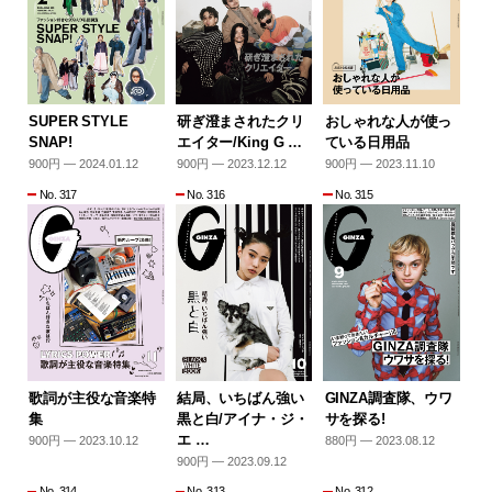
SUPER STYLE
研ぎ澄まされたクリ
おしゃれな人が使っ
SNAP!
エイター/King G …
ている日用品
900円 — 2024.01.12
900円 — 2023.12.12
900円 — 2023.11.10
No. 317
No. 316
No. 315
歌詞が主役な音楽特
結局、いちばん強い
GINZA調査隊、ウワ
集
黒と白/アイナ・ジ・
サを探る!
エ …
900円 — 2023.10.12
880円 — 2023.08.12
900円 — 2023.09.12
No. 314
No. 313
No. 312