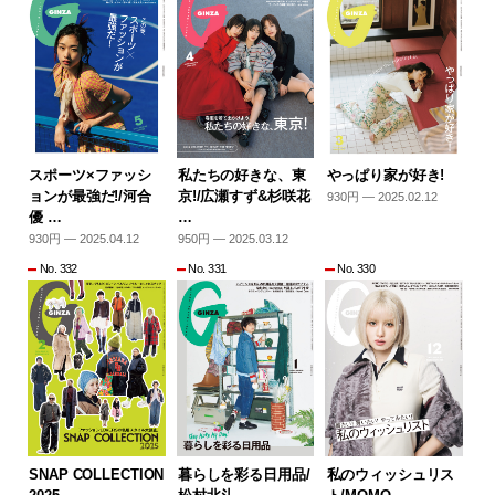
スポーツ×ファッシ
私たちの好きな、東
やっぱり家が好き!
ョンが最強だ!/河合
京!/広瀬すず&杉咲花
930円 — 2025.02.12
優 …
…
930円 — 2025.04.12
950円 — 2025.03.12
No. 332
No. 331
No. 330
SNAP COLLECTION
暮らしを彩る日用品/
私のウィッシュリス