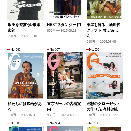
銀座を遊ぼう!/米津
NEXTスタンダード!
部屋を飾る、新世代
玄師
クラフト!/あいみょ
950円 — 2025.09.11
ん
950円 — 2025.10.10
930円 — 2025.08.08
No. 338
No. 337
No. 336
私たちには映画があ
東京ガールの古着案
理想のクローゼット
る
内
の作り方/有村架純
930円 — 2025.07.11
930円 — 2025.06.12
930円 — 2025.05.12
No. 335
No. 334
No. 333