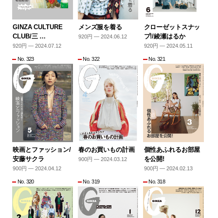
GINZA CULTURE
メンズ服を着る
クローゼットスナッ
CLUB/三 …
プ!/綾瀬はるか
920円 — 2024.06.12
920円 — 2024.07.12
920円 — 2024.05.11
No. 323
No. 322
No. 321
映画とファッション/
春のお買いもの計画
個性あふれるお部屋
安藤サクラ
を公開!
900円 — 2024.03.12
900円 — 2024.04.12
900円 — 2024.02.13
No. 320
No. 319
No. 318