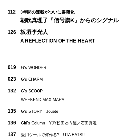
112
3年間の連載がついに書籍化
朝吹真理子『信号旗K』からのシグナル
板垣李光人
126
A REFLECTION OF THE HEART
019
G’s WONDER
023
G’s CHARM
132
G’s SCOOP
WEEKEND MAX MARA
135
G’s STORY Jouete
136
Girl’s Column YJY松田ゆう姫／石田真澄
137
愛用ツールで何作る? UTA EATS!!