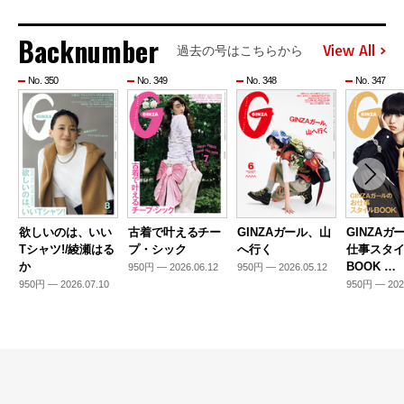
Backnumber
View All
過去の号はこちらから
No. 350
No. 349
No. 348
No. 347
欲しいのは、いい
古着で叶えるチー
GINZAガール、山
GINZAガ
Tシャツ!/綾瀬はる
プ・シック
へ行く
仕事スタ
か
BOOK …
950円 — 2026.06.12
950円 — 2026.05.12
950円 — 2026.07.10
950円 — 202