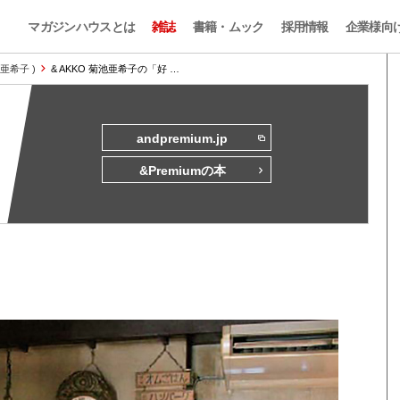
マガジンハウスとは
雑誌
書籍・ムック
採用情報
企業様向
 亜希子 )
& AKKO 菊池亜希子の「好 …
andpremium.jp
&Premiumの本