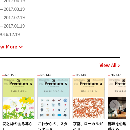
— 2017.04.19
— 2017.03.19
— 2017.02.19
— 2017.01.19
016.12.19
ew More
View All
No. 150
No. 149
No. 148
No. 147
花と緑のある暮ら
これからの、スタ
京都、ローカルガ
部屋を心地
し。
ンダード。
イド。
整える。