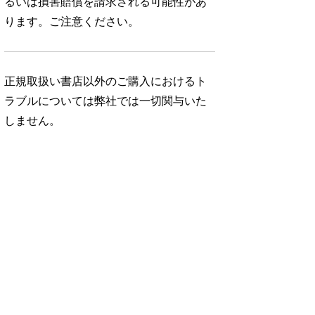
るいは損害賠償を請求される可能性があ
ります。ご注意ください。
正規取扱い書店以外のご購入におけるト
ラブルについては弊社では一切関与いた
しません。
No. 146
No. 145
No. 144
よく、
ひとりでも、韓
料理好きの台所。
コーヒーとお茶
国・ソウルへ。
と、わたしの時
980円 — 2025.11.19