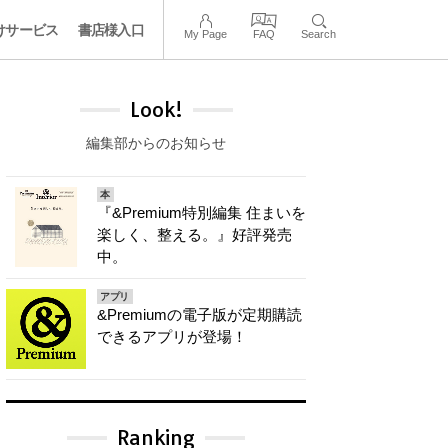
けサービス
書店様入口
My Page
FAQ
Search
Look!
編集部からのお知らせ
本
『&Premium特別編集 住まいを
楽しく、整える。』好評発売
中。
アプリ
&Premiumの電子版が定期購読
できるアプリが登場！
Ranking