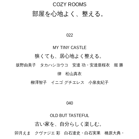
COZY ROOMS
部屋を心地よく、整える。
022
MY TINY CASTLE
狭くても、居心地よく整える。
坂野由美子 タカハシヨウコ 安達 功・安達亜桜衣 堀 勝
律 松山真衣
柳澤智子 イニゴ グチエレス 小泉友紀子
040
OLD BUT TASTEFUL
古い家を、自分らしく楽しむ。
卯月えま クヴァジエ 彩 白石達史・白石実果 橋原大典・