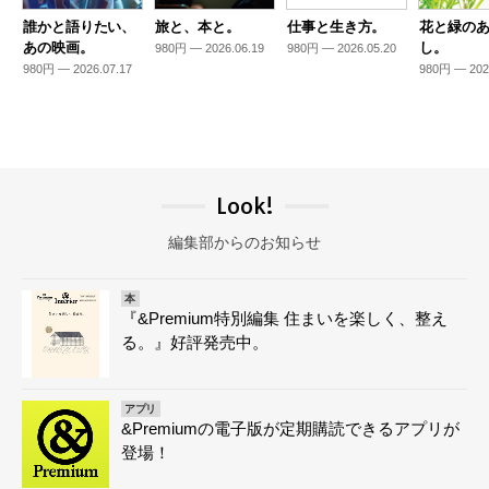
誰かと語りたい、
旅と、本と。
仕事と生き方。
花と緑の
あの映画。
し。
980円 — 2026.06.19
980円 — 2026.05.20
980円 — 2026.07.17
980円 — 202
Look!
編集部からのお知らせ
本
『&Premium特別編集 住まいを楽しく、整え
る。』好評発売中。
アプリ
&Premiumの電子版が定期購読できるアプリが
登場！