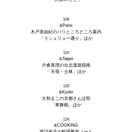
108
&Paris
木戸美由紀のパリところどころ案内
「リシュリュー通り」ほか
114
&Taipei
片倉真理の台北漫遊指南
「天母・士林」ほか
120
&Kyoto
大和まこの京都さんぽ部
「東舞鶴」ほか
126
&COOKING
渡辺有子の料理教室ノート