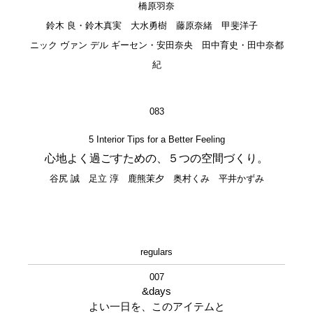
橋原羽奈
鈴木 良・鈴木真実 大水勇樹 藤原奈緒 甲斐洋子
ニック ヴァン デル ギーセン・安田奈央 田中育史・田中奈都
紀
083
5 Interior Tips for a Better Feeling
心地よく過ごすための、５つの空間づくり。
谷尻 誠 足立 淳 鹿熊茉夕 奥村くみ 平井かずみ
regulars
007
&days
よい一日を、このアイテムと