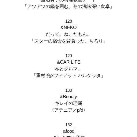
「アツアツの鍋を囲む、冬の滋味深い食卓」
128
&NEKO
だって、ねこだもん。
「スターの宿命を背負った、ちろり」
129
&CAR LIFE
私とクルマ。
「重村 光×フィアット バルケッタ」
130
&Beauty
キレイの理屈
〈アテニア／p/d〉
132
&food