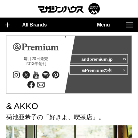
All Brands
Menu
毎月20日発売
andpremium.jp
2013年創刊
&Premiumの本
& AKKO
菊池亜希子の「好きよ、喫茶店」。