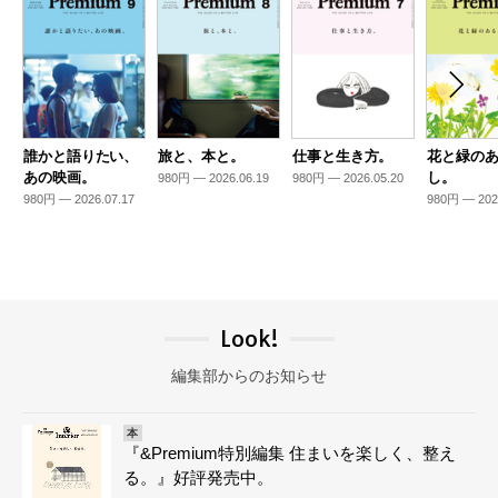
誰かと語りたい、
旅と、本と。
仕事と生き方。
花と緑の
あの映画。
し。
980円 — 2026.06.19
980円 — 2026.05.20
980円 — 2026.07.17
980円 — 202
Look!
編集部からのお知らせ
本
『&Premium特別編集 住まいを楽しく、整え
る。』好評発売中。