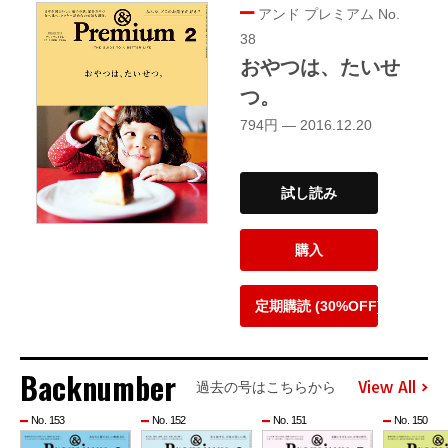
アンド プレミアム No.
38
おやつは、たいせ
つ。
794円 — 2016.12.20
試し読み
購入
定期購読 (30%OFF)
Backnumber
View All
過去の号はこちらから
No. 153
No. 152
No. 151
No. 150