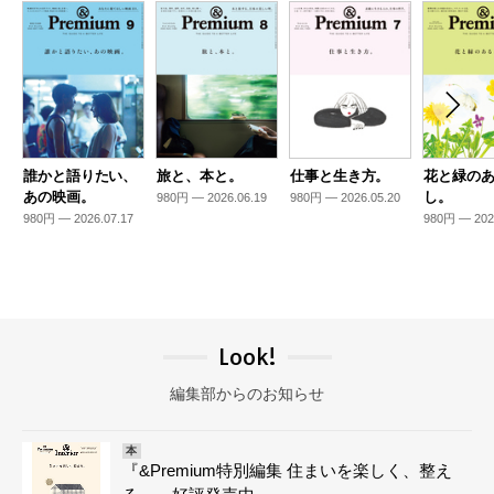
誰かと語りたい、
旅と、本と。
仕事と生き方。
花と緑の
あの映画。
し。
980円 — 2026.06.19
980円 — 2026.05.20
980円 — 2026.07.17
980円 — 202
Look!
編集部からのお知らせ
本
『&Premium特別編集 住まいを楽しく、整え