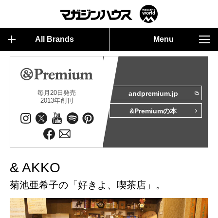
All Brands
Menu
毎月20日発売
andpremium.jp
2013年創刊
&Premiumの本
& AKKO
菊池亜希子の「好きよ、喫茶店」。