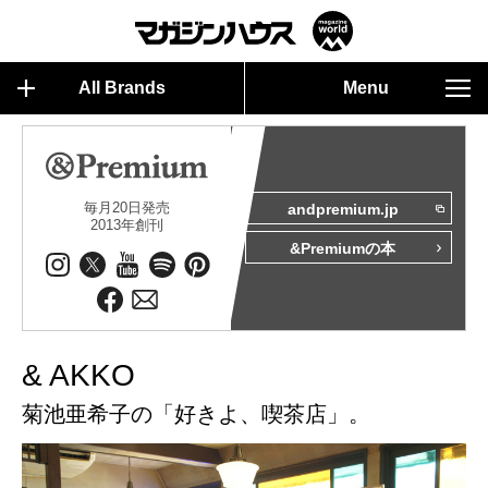
All Brands
Menu
毎月20日発売
andpremium.jp
2013年創刊
&Premiumの本
& AKKO
菊池亜希子の「好きよ、喫茶店」。