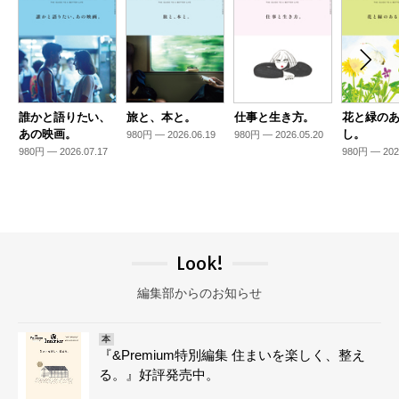
誰かと語りたい、
旅と、本と。
仕事と生き方。
花と緑の
あの映画。
し。
980円 — 2026.06.19
980円 — 2026.05.20
980円 — 2026.07.17
980円 — 202
Look!
編集部からのお知らせ
本
『&Premium特別編集 住まいを楽しく、整え
る。』好評発売中。