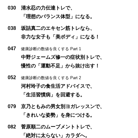
030
清水忍の力伝達トレで、
「理想のバランス体型」になる。
038
坂詰真二のエキセン筋トレなら、
非力な女子も「美ボディ」になる！
047
健康診断の数値を良くする Part 1
中野ジェームズ修一の症状別トレで、
慢性の「運動不足」から抜け出す！
052
健康診断の数値を良くする Part 2
河村玲子の食生活アドバイスで、
「生活習慣病」を回避する。
079
京乃ともみの男女別ヨガレッスンで、
「きれいな姿勢」を身につける。
082
菅原順二のムーブメントトレで、
「絶対に太らない」カラダへ。