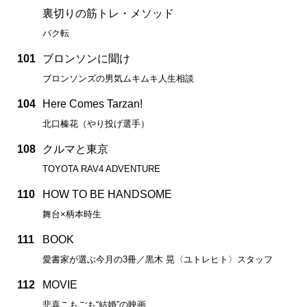
裏切りの筋トレ・メソッド
バク転
101
ブロンソンに聞け
ブロンソンズの男気ムキムキ人生相談
104
Here Comes Tarzan!
北口榛花（やり投げ選手）
108
クルマと東京
TOYOTA RAV4 ADVENTURE
110
HOW TO BE HANDSOME
舞台×柄本時生
111
BOOK
愛書家が選ぶ今月の3冊／黒木 晃〈ユトレヒト〉スタッフ
112
MOVIE
悲喜こもごも“結婚”の映画