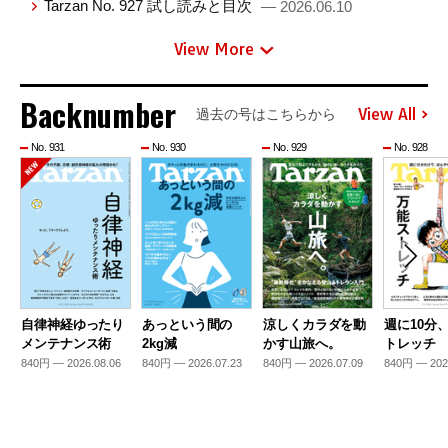
Tarzan No. 927 試し読みと目次
— 2026.06.10
View More
Backnumber
View All
過去の号はこちらから
No. 931
No. 930
No. 929
No. 928
自律神経ゆったり
あっという間の
涼しくカラダを動
週に10分
メンテナンス術
2kg減
かす山旅へ。
トレッチ
840円 — 2026.08.06
840円 — 2026.07.23
840円 — 2026.07.09
840円 — 202