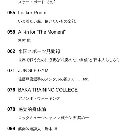
スケートボード その2
055
Locker-Room
いま着たい服、使いたいもの全部。
058
All-in for “The Moment”
杉村 航
062
米国スポーツ見聞録
世界で戦うために必要な“根拠のない自信”と“日本人らしさ”。
071
JUNGLE GYM
佐藤琢磨選手のメンタルの鍛え方……etc.
076
BAKA TRAINING COLLEGE
アメンボ・ウォーキング
078
感覚的身体論
ロックミュージシャン 大槻ケンヂ 其の一
098
筋肉吟遊詩人・岩本 照