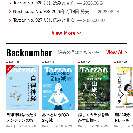
Tarzan No. 928 試し読みと目次
— 2026.06.24
Next Issue No. 929 2026年7月9日 発売
— 2026.06.24
Tarzan No. 927 試し読みと目次
— 2026.06.10
View More
Backnumber
View All
過去の号はこちらから
No. 931
No. 930
No. 929
No. 928
自律神経ゆったり
あっという間の
涼しくカラダを動
週に10分
メンテナンス術
2kg減
かす山旅へ。
トレッチ
840円 — 2026.08.06
840円 — 2026.07.23
840円 — 2026.07.09
840円 — 202