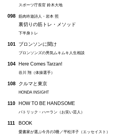
スポーツ庁長官 鈴木大地
098
筋肉吟遊詩人・岩本 照
裏切りの筋トレ・メソッド
下半身トレ
101
ブロンソンに聞け
ブロンソンズの男気ムキムキ人生相談
104
Here Comes Tarzan!
谷川 翔（体操選手）
108
クルマと東京
HONDA INSIGHT
110
HOW TO BE HANDSOME
パトリック・ハーラン（お笑い芸人）
111
BOOK
愛書家が選ぶ今月の3冊／平松洋子（エッセイスト）