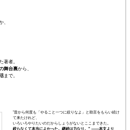
か、
た著者。
”の舞台裏
から、
活
まで。
”昔から何度も「やること一つに絞りなよ」と助言をもらい続け
て来たけれど、
いろいろやりたいのだからしょうがないとここまできた。
絞らなくて本当によかった。継続は力なり。” ――本文より