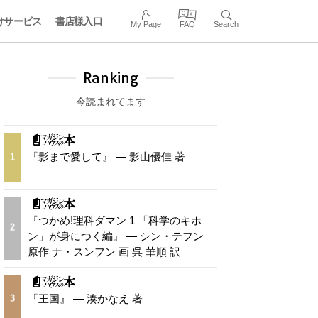
けサービス
書店様入口
My Page
FAQ
Search
Ranking
今読まれてます
『影まで愛して』 — 影山優佳 著
1
『つかめ!理科ダマン 1 「科学のキホ
2
ン」が身につく編』 — シン・テフン
原作 ナ・スンフン 画 呉 華順 訳
『王国』 — 湊かなえ 著
3