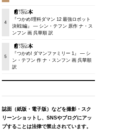
『つかめ!理科ダマン 12 最強ロボット
4
決戦!編』 — シン・テフン 原作 ナ・ス
ンフン 画 呉華順 訳
『つかめ! ダマンファミリー 1』 — シ
5
ン・テフン 作 ナ・スンフン 画 呉華順
訳
誌面（紙版・電子版）などを撮影・スク
リーンショットし、SNSやブログにアッ
プすることは法律で禁止されています。