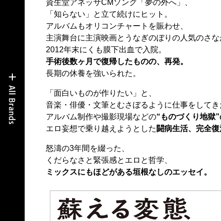
資生堂アネッサCMソング「夢の外へ」、
「知らない」と立て続けにヒット。
アルバムもオリコンチャートを賑わせ、
主演舞台に主演映画とうなぎのぼりの人気のさな
2012年末にくも膜下出血で入院。
手術後数ヶ月で復帰したものの、再発。
長期の休養を強いられた。
「面白いものが作りたい」と、
音楽・俳優・文筆とむさぼるように仕事をしてき
アルバム制作や撮影現場などの
“ものづくり地獄
エロ妄想で乗り越えようとした
闘病生活、完全復
怒濤の3年間を綴った、
くだらなさと緊張感とエロと哲学、
ミックスにもほどがある垣根なしのエッセイ。