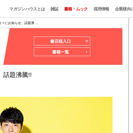
マガジンハウスとは
雑誌
書籍・ムック
採用情報
企業様向
方々にお知らせ。話題沸 …
書店様入口
書籍一覧
話題沸騰!!