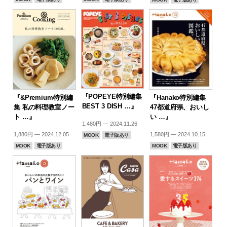
『POPEYE特別編集
『&Premium特別編
『Hanako特別編集
BEST 3 DISH …』
集 私の料理教室ノー
47都道府県、おいし
ト …』
い …』
1,480円 — 2024.11.26
1,880円 — 2024.12.05
1,580円 — 2024.10.15
MOOK
電子版あり
MOOK
電子版あり
MOOK
電子版あり