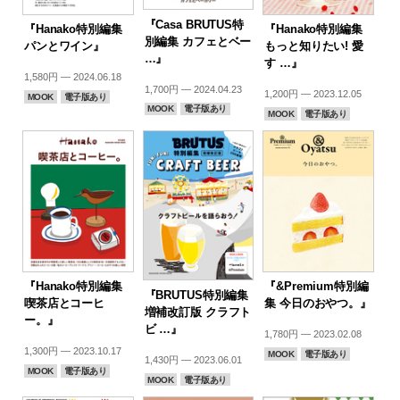
『Casa BRUTUS特
『Hanako特別編集
『Hanako特別編集
別編集 カフェとベー
パンとワイン』
もっと知りたい! 愛
…』
す …』
1,580円 — 2024.06.18
1,700円 — 2024.04.23
1,200円 — 2023.12.05
MOOK
電子版あり
MOOK
電子版あり
MOOK
電子版あり
『Hanako特別編集
『&Premium特別編
『BRUTUS特別編集
喫茶店とコーヒ
集 今日のおやつ。』
増補改訂版 クラフト
ー。』
ビ …』
1,780円 — 2023.02.08
1,300円 — 2023.10.17
MOOK
電子版あり
1,430円 — 2023.06.01
MOOK
電子版あり
MOOK
電子版あり