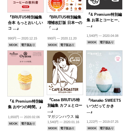
『& Premium特別編
『BRUTUS特別編集
『BRUTUS特別編集
集 お茶とコーヒー、
合本 もっとおいしい
増補改訂版 日本一の
…』
コ …』
「 …』
1,540円 — 2020.04.08
990円 — 2020.12.15
990円 — 2020.11.20
MOOK
電子版あり
MOOK
電子版あり
MOOK
電子版あり
『Casa BRUTUS特
『Hanako SWEETS
『& Premium特別編
別編集 カフェとロー
いつだって かき
集 おやつの時間。』
…』
…』
マガジンハウス 編
1,650円 — 2020.02.06
1,222円 — 2019.07.25
1,540円 — 2020.01.16
MOOK
電子版あり
MOOK
電子版あり
MOOK
電子版あり