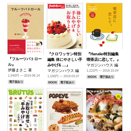
『クロワッサン特別
『Hanako特別編集
『フルーツパトロー
編集 体にやさしい手
喫茶店に恋して。』
ル』
みやげ& …』
マガジンハウス 編
伊藤まさこ 著
マガジンハウス 編
1,222円 — 2018.10.04
1,540円 — 2019.06.14
1,100円 — 2019.03.07
MOOK
電子版あり
電子版あり
MOOK
電子版あり