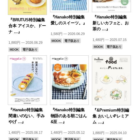
『Hanako特別編集
『Hanako特別編集
『BRUTUS特別編集
愛しのスイーツ。』
新しいカフェと、お
合本 アイスか、ドー
茶の …』
ナ …』
1,580円 — 2026.06.29
1,480円 — 2025.07.15
MOOK
電子版あり
1,880円 — 2026.06.29
MOOK
電子版あり
MOOK
電子版あり
『Hanako特別編集
『Hanako特別編集
『&Premium特別編
間違いのない、手み
物語のある朝ごはん
集 おいしいPレミア
やげ …』
&至 …』
ム …』
1,480円 — 2025.06.17
1,480円 — 2025.05.12
1,880円 — 2025.04.10
MOOK
電子版あり
MOOK
電子版あり
MOOK
電子版あり