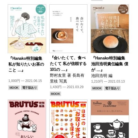
『会いたくて、食べ
『Hanako特別編集
『Hanako特別編集
たくて 私が信頼する
池田浩明責任編集 僕
私が知りたいお茶の
101の …』
が …』
こと …』
野村友里 著 長島有
池田浩明 編
1,000円 — 2021.06.15
里枝 写真
1,210円 — 2021.03.13
1,430円 — 2021.03.29
MOOK
電子版あり
MOOK
電子版あり
MOOK