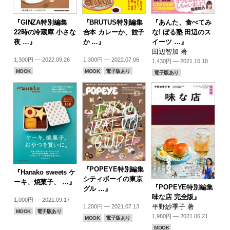
『GINZA特別編集
『BRUTUS特別編集
『あんた、食べてみ
22時の冷蔵庫 小さな
合本 カレーか、餃子
な! ぼる塾 田辺のス
夜 …』
か …』
イーツ …』
田辺智加 著
1,300円 — 2022.09.26
1,300円 — 2022.07.06
1,430円 — 2021.10.18
MOOK
MOOK
電子版あり
電子版あり
『POPEYE特別編集
『Hanako sweets ケ
シティボーイの東京
ーキ、焼菓子、 …』
『POPEYE特別編集
グル …』
味な店 完全版』
1,000円 — 2021.09.17
平野紗季子 著
1,200円 — 2021.07.13
MOOK
電子版あり
1,980円 — 2021.06.21
MOOK
電子版あり
MOOK