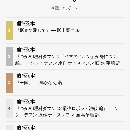
今読まれてます
『影まで愛して』 — 影山優佳 著
1
『つかめ!理科ダマン 1 「科学のキホン」が身につく
2
編』 — シン・テフン 原作 ナ・スンフン 画 呉 華順 訳
『王国』 — 湊かなえ 著
3
『つかめ!理科ダマン 12 最強ロボット決戦!編』 — シ
4
ン・テフン 原作 ナ・スンフン 画 呉華順 訳