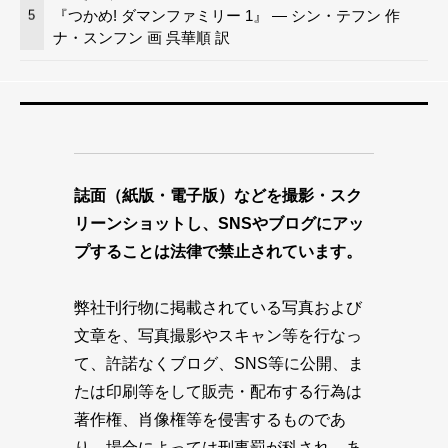
『つかめ! ダマンファミリー 1』 — シン・テフン 作
5
ナ・スンフン 画 呉華順 訳
誌面（紙版・電子版）などを撮影・スク
リーンショットし、SNSやブログにアッ
プすることは法律で禁止されています。
弊社刊行物に掲載されている写真および
文章を、写真撮影やスキャン等を行なっ
て、許諾なくブログ、SNS等に公開、ま
たは印刷等をして販売・配布する行為は
著作権、肖像権等を侵害するものであ
り、場合によっては刑事罰が科され、あ