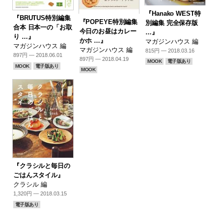
『Hanako WEST特
『BRUTUS特別編集
『POPEYE特別編集
別編集 完全保存版
合本 日本一の「お取
今日のお昼はカレー
…』
り …』
かホ …』
マガジンハウス 編
マガジンハウス 編
マガジンハウス 編
815円 — 2018.03.16
897円 — 2018.06.01
897円 — 2018.04.19
MOOK
電子版あり
MOOK
電子版あり
MOOK
『クラシルと毎日の
ごはんスタイル』
クラシル 編
1,320円 — 2018.03.15
電子版あり