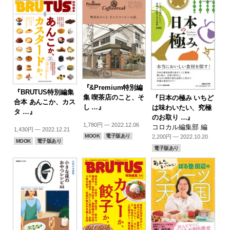
『&Premium特別編
『BRUTUS特別編集
集 喫茶店のこと、そ
『日本の極み いちど
合本 あんこか、カス
し …』
は味わいたい、究極
タ …』
のお取り …』
1,780円 — 2022.12.06
コロカル編集部 編
1,430円 — 2022.12.21
MOOK
電子版あり
2,200円 — 2022.10.20
MOOK
電子版あり
電子版あり