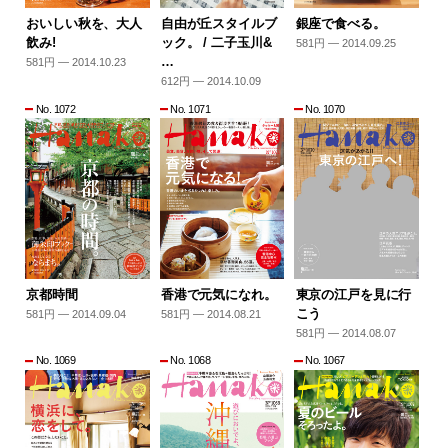
おいしい秋を、大人
自由が丘スタイルブ
銀座で食べる。
飲み!
ック。 / 二子玉川&
581円 — 2014.09.25
…
581円 — 2014.10.23
612円 — 2014.10.09
No. 1072
No. 1071
No. 1070
京都時間
香港で元気になれ。
東京の江戸を見に行
こう
581円 — 2014.09.04
581円 — 2014.08.21
581円 — 2014.08.07
No. 1069
No. 1068
No. 1067