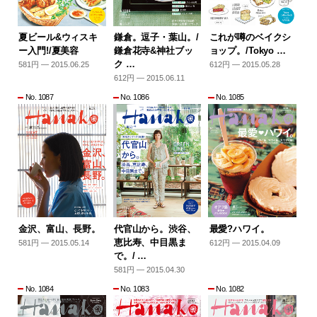
夏ビール&ウィスキ
鎌倉。逗子・葉山。/
これが噂のベイクシ
ー入門!/夏美容
鎌倉花寺&神社ブッ
ョップ。/Tokyo …
ク …
581円 — 2015.06.25
612円 — 2015.05.28
612円 — 2015.06.11
No. 1087
No. 1086
No. 1085
金沢、富山、長野。
代官山から。渋谷、
最愛?ハワイ。
恵比寿、中目黒ま
581円 — 2015.05.14
612円 — 2015.04.09
で。/ …
581円 — 2015.04.30
No. 1084
No. 1083
No. 1082