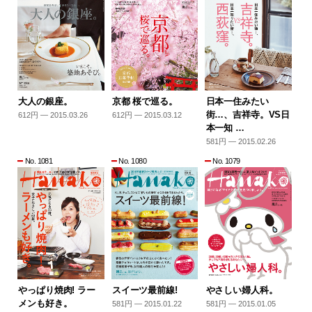
大人の銀座。
京都 桜で巡る。
日本一住みたい
街…、吉祥寺。VS日
612円 — 2015.03.26
612円 — 2015.03.12
本一知 …
581円 — 2015.02.26
No. 1081
No. 1080
No. 1079
やっぱり焼肉! ラー
スイーツ最前線!
やさしい婦人科。
メンも好き。
581円 — 2015.01.22
581円 — 2015.01.05