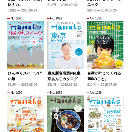
駅ナカ。
ニック!
612円 — 2015.09.03
612円 — 2015.09.24
581円 — 2015.08.20
No. 1093
No. 1092
No. 1091
ひんやりスイーツ/辛
台湾が叶えてくれる
東京新名所案内&東
い麺
100のこと。
京あんこカタログ
581円 — 2015.08.06
612円 — 2015.07.09
581円 — 2015.07.23
No. 1090
No. 1089
No. 1088