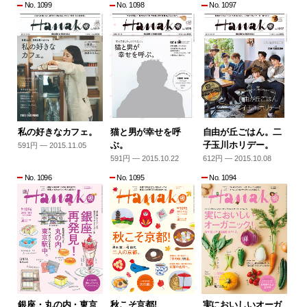
No. 1099
No. 1098
No. 1097
私の好きなカフェ。
猫と男が幸せを呼
自由が丘ごはん。二
ぶ。
子玉川ホリデー。
591円 — 2015.11.05
591円 — 2015.10.22
612円 — 2015.10.08
No. 1096
No. 1095
No. 1094
銀座・丸の内・東京
秋こそ京都!
実においしいオーガ