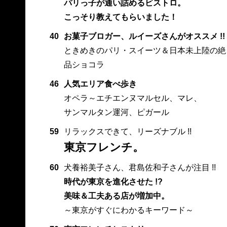
パリっ子が通い詰めるビストロ。
こっそり教えてもらいました！
40
お菓子ブロガー、ルイーズさんがオススメ !!
ときめきのパリ・スイーツ＆日本未上陸の絶
品ショコラ
46
人気エリア食べ歩き
オペラ～エチエンヌマルセル、マレ、
サンマルタン運河、ピガール
59
リラックスできて、リーズナブル !!
東京フレンチ。
60
犬養裕美子さん、君島佐和子さんが注目 !!
時代が東京を進化させた !?
美味＆工夫ある店が増加中。
～東京がすぐにわかるキーワード～