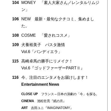
104
MONEY 「素人大家さん／レンタルリムジ
ン」
106
NEW 最新・最旬なクチコミ、集めまし
た。
108
COSME 「愛されコスメ」
109
犬養裕美子 パスタ激情
Vol.6「バンディエラ」
115
高崎卓馬の勝手にリメイク！
Vol.6『ゴッドファーザーPARTⅡ』
116
今、注目のエンタメをお届けします！
Entertainment News
CLOSE UP
フランス⇔日本の演劇の「今」を探る。
CINEMA
池松壮亮『紙の月』
ART
吉田ユニ『IMAGINATOMY』