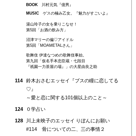
BOOK
川村元気『億男』
MUSIC
ゲスの極み乙女。『魅力がすごいよ』
湯山玲子の女を乗りこなせ！
第5回「お酒の飲み方」
沼津マリーの偏♡アイドル
第5回「MOAMETALさん」
歌舞伎 伊達なつめの歌舞伎事始。
第九回「仮名手本忠臣蔵・七段目
『祇園一力茶屋の場』」の大星由良之助
114
鈴木おさむエッセイ『ブスの瞳に恋してる
♡』
～愛と恋に関する101個以上のこと～
124
０学占い
128
川上未映子のエッセイ りぼんにお願い
#114 骨についての二、三の事情２