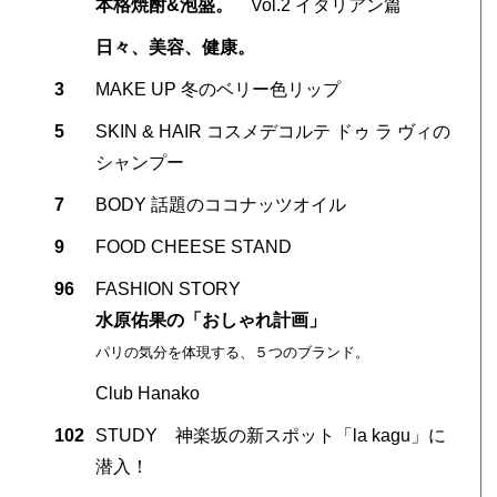
本格焼酎&泡盛。
Vol.2 イタリアン篇
日々、美容、健康。
3
MAKE UP 冬のベリー色リップ
5
SKIN & HAIR コスメデコルテ ドゥ ラ ヴィの
シャンプー
7
BODY 話題のココナッツオイル
9
FOOD CHEESE STAND
96
FASHION STORY
水原佑果の「おしゃれ計画」
パリの気分を体現する、５つのブランド。
Club Hanako
102
STUDY 神楽坂の新スポット「la kagu」に
潜入！