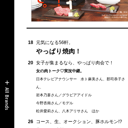
18
元気になる56軒。
やっぱり焼肉！
20
女子が集まるなら、やっぱり肉会で！
女の肉トーク♡実況中継。
日本テレビアナウンサー 水ト麻美さん、郡司恭子さ
ん、
岩本乃蒼さん／グラビアアイドル
今野杏南さん／モデル
松井愛莉さん、八木アリサさん ほか
26
コース、生、オークション、豚ホルモン!?