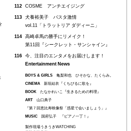
112
COSME アンチエイジング
113
犬養裕美子 パスタ激情
を
vol.11「トラットリア ダディーニ」
114
高崎卓馬の勝手にリメイク！
第11回『シークレット・サンシャイン』
116
今、注目のエンタメをお届けします！
Entertainment News
BOYS & GIRLS
亀梨和也 ひそかな、たくらみ。
が
CINEMA
新垣結衣『くちびるに歌を』
BOOK
たなかれいこ『生きるための料理』
ART
山口典子
『第７回恵比寿映像祭「惑星で会いましょう」』
MUSIC
国府弘子 『ピアノ一丁！』
製作現場うきうきWATCHING