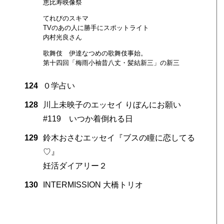
恵比寿映像祭
てれびのスキマ
TVのあの人に勝手にスポットライト
内村光良さん
歌舞伎 伊達なつめの歌舞伎事始。
第十四回「梅雨小袖昔八丈・髪結新三」の新三
124
０学占い
128
川上未映子のエッセイ りぼんにお願い
#119 いつか着倒れる日
129
鈴木おさむエッセイ『ブスの瞳に恋してる
♡』
妊活ダイアリー２
130
INTERMISSION 大橋トリオ