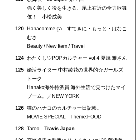
強く美しく役を生きる、尾上右近の全力歌舞
伎！ 小松成美
120
Hanacomme ça すてきに・もっと・はなこ
むさ
。
Beauty / New Item / Travel
124
わたくし♡POPカルチャー vol.4 夏焼 雅さん
125
婚活ライター 中村綾花の世界的☆ガールズ
トーク
Hanako海外特派員 海外生活で見つけたマイ
ブーム。／NEW YORK
126
猫のハナコのカルチャー日記帳。
MOVIE SPECIAL Theme:FOOD
128
Taroo
Travis Japan