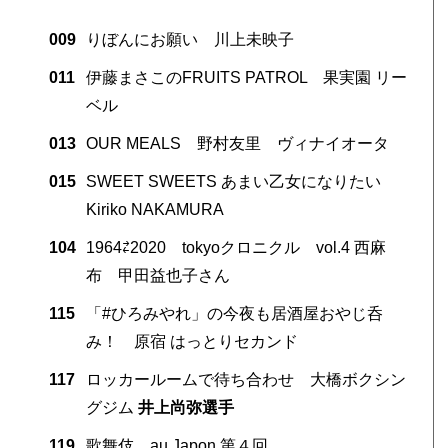
009
りぼんにお願い 川上未映子
011
伊藤まさこのFRUITS PATROL 果実園 リー
ベル
013
OUR MEALS 野村友里 ヴィナイオータ
015
SWEET SWEETS あまい乙女になりたい
Kiriko NAKAMURA
104
1964⇄2020 tokyoクロニクル vol.4 西麻
布 甲田益也子さん
115
「#ひろみやれ」の今夜も居酒屋おやじ呑
み！ 原宿 はっとりセカンド
117
ロッカールームで待ち合わせ 大橋ボクシン
グジム
井上尚弥選手
119
歌舞伎 au Japon 第４回