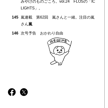
みやけのものごころ。vol.24 FLOSの「IC
LIGHTS」。
145
嵐連載 第62回 嵐さんと一緒。注目の嵐
さん
嵐
146
次号予告 おかわり自由