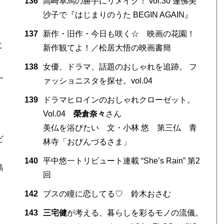
136
高崎卓馬の勝手にリメイク！ vol.30 蓮佛美
沙子で『はじまりのうた BEGIN AGAIN』
137
新作・旧作・今日も咲く☆ 映画の花園！
に
新作観てよ！／松居大悟の映画書簡
138
女優、ドラマ、話題のおしゃれを追跡。 フ
一
ァッショニスタを探せ。vol.04
139
ドラマヒロインのおしゃれクローゼット。
Vol.04
榮倉奈々
さん
美仏を浴びたい 文・小林 悠 第三仏 青
ビ
林寺「おびんづるさま」
140
平中悠一トリビュート連載 “She’s Rain” 第2
島
回
142
ブスの瞳に恋してる♡ 鈴木おさむ
143
三宅健
が考える、暮らしを彩るモノの流儀。