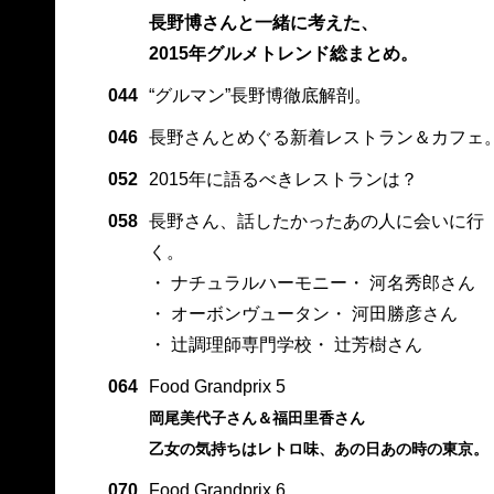
長野博さんと一緒に考えた、
2015年グルメトレンド総まとめ。
044
“グルマン”長野博徹底解剖。
046
長野さんとめぐる新着レストラン＆カフェ
052
2015年に語るべきレストランは？
058
長野さん、話したかったあの人に会いに行
く。
・ ナチュラルハーモニー・ 河名秀郎さん
・ オーボンヴュータン・ 河田勝彦さん
・ 辻調理師専門学校・ 辻芳樹さん
064
Food Grandprix 5
岡尾美代子さん＆福田里香さん
乙女の気持ちはレトロ味、あの日あの時の東京。
070
Food Grandprix 6