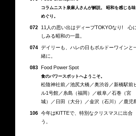
コラムニスト泉麻人さんが解説。 昭和を感じる味
めぐり。
072
11人の思い出はディープTOKYOなり! 心
しみる昭和の一皿。
074
デイリーも、ハレの日もボルドーワインと
緒に。
083
Food Power Spot
食のパワースポットへようこそ。
松陰神社前／池尻大橋／奥渋谷／新橋駅前
ル1号館／糸島（福岡）／岐阜／石巻（宮
城）／日田（大分）／金沢（石川）／鹿児
106
今年はKITTEで、特別なクリスマスに出合
う。