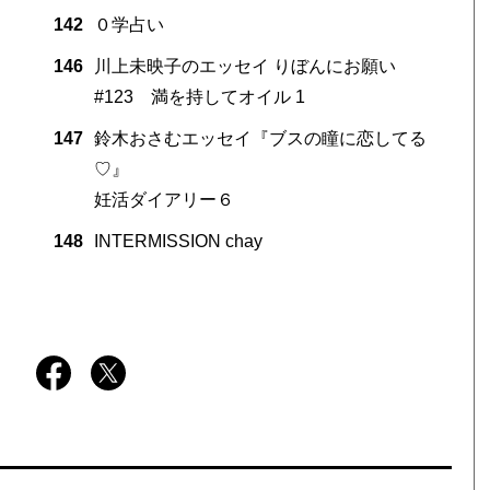
142
０学占い
146
川上未映子のエッセイ りぼんにお願い
#123 満を持してオイル 1
147
鈴木おさむエッセイ『ブスの瞳に恋してる
♡』
妊活ダイアリー６
148
INTERMISSION chay