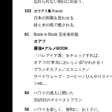
忘れられない朝日に出会う。
102
Kauai
カウアイ島
日本の田園を思わせる、
緑と水の島で癒される。
61
Book in Book 完全保存版
オアフ
最強♥グルメBOOK
「ハレアイナ賞」をチェックすれば、
オアフの“本当においしい店”がわかる！
ブランチカフェ／エスニック／
サードウェーブ・コーヒー／ひんやりスイ
ツetc…
94
ハワイの達人に聞いた
3泊5日のマイベストプラン
58
ハワイを楽しく、便利に、おトクに。