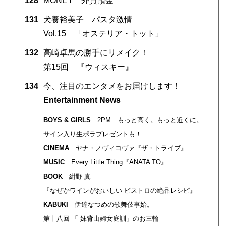
128
MONEY 外貨預金
131
犬養裕美子 パスタ激情
Vol.15 「オステリア・トット」
132
高崎卓馬の勝手にリメイク！
第15回 『ウィスキー』
134
今、注目のエンタメをお届けします！
Entertainment News
BOYS & GIRLS
2PM もっと高く。もっと近くに。
サイン入り生ポラプレゼントも！
CINEMA
ヤナ・ノヴィコヴァ『ザ・トライブ』
MUSIC
Every Little Thing『ANATA TO』
BOOK
紺野 真
『なぜかワインがおいしい ビストロの絶品レシピ』
KABUKI
伊達なつめの歌舞伎事始。
第十八回 「 妹背山婦女庭訓」のお三輪