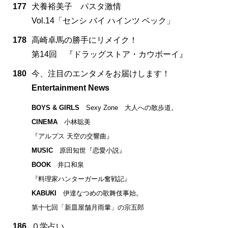
177
犬養裕美子 パスタ激情
Vol.14「センシ バイ ハインツ ベック」
178
高崎卓馬の勝手にリメイク！
第14回 『ドラッグストア・カウボーイ』
180
今、注目のエンタメをお届けします！
Entertainment News
BOYS & GIRLS
Sexy Zone 大人への散歩道。
CINEMA
小林聡美
『アルプス 天空の交響曲』
MUSIC
原田知世『恋愛小説』
BOOK
井口和泉
『料理家ハンターガール奮戦記』
KABUKI
伊達なつめの歌舞伎事始。
第十七回「新皿屋舗月雨暈」の宗五郎
186
０学占い