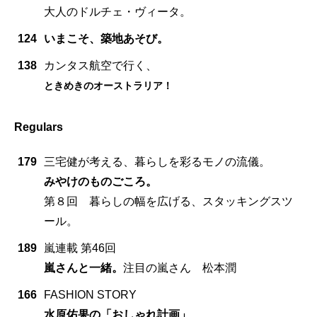
大人のドルチェ・ヴィータ。
124
いまこそ、築地あそび。
138
カンタス航空で行く、
ときめきのオーストラリア！
Regulars
179
三宅健が考える、暮らしを彩るモノの流儀。
みやけのものごころ。
第８回 暮らしの幅を広げる、スタッキングスツ
ール。
189
嵐連載 第46回
嵐さんと一緒。
注目の嵐さん 松本潤
166
FASHION STORY
水原佑果の「おしゃれ計画」