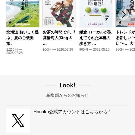
北海道 おいしく遊
お茶の時間です。/
鎌倉 ローカルが教
トレンド
ぶ、夏のご褒美
髙橋海人(King &
えてくれた本当の
る新しい“
旅。
…
歩き方 …
店”へ。大
1,250円 —
960円 — 2026.06.26
960円 — 2026.05.28
980円 — 202
2026.07.28
Look!
編集部からのお知らせ
Hanako公式アカウントはこちらから！