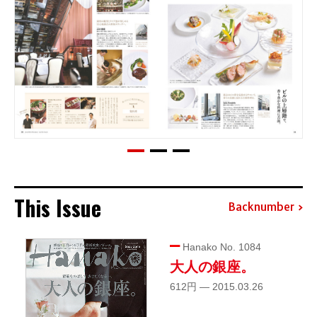
This Issue
Backnumber
Hanako No. 1084
大人の銀座。
612円 — 2015.03.26