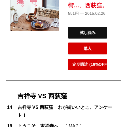
街…、西荻窪。
581円 — 2015.02.26
試し読み
購入
定期購読 (18%OFF)
吉祥寺 VS 西荻窪
14
吉祥寺 VS 西荻窪 わが街いいとこ、アンケー
ト！
18
ようこそ、吉祥寺へ。
［ MAP ］