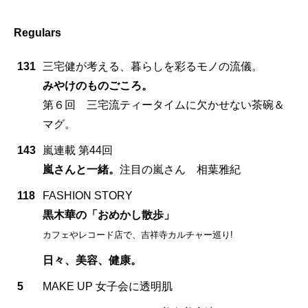
Regulars
131
三宅健が考える、暮らしを彩るモノの流儀。
みやけのものごころ。
第６回 三宅流ティータイムに欠かせない茶碗＆
マグ。
143
嵐連載 第44回
嵐さんと一緒。
注目の嵐さん 相葉雅紀
118
FASHION STORY
黒木華の「おめかし散歩」
カフェやレコード店で、吉祥寺カルチャー巡り!
日々、美容、健康。
5
MAKE UP 女子会に透明肌