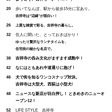
20
歩いてなんぼ、駅から徒歩15分に宝あり。
吉祥寺は“辺縁”が面白い！
26
上質な雑貨で彩る、吉祥寺の暮らし。
32
住人に聞いた、とっておきばかり！
ゆったり贅沢なランチタイムを、
住宅街の秘かな名店で。
38
吉祥寺の呑み文化がますます成熟中！
42
なにはともあれ中道通りに急げ！
46
犬で街を知るワンコスナップ対決。
吉祥寺は大型犬、西荻は小型犬!
48
ニュースな新店が目白押し！ ときめきのニューオ
ープン12！
52
LIFE STYLE 吉祥寺