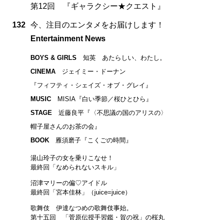
第12回 『ギャラクシー★クエスト』
132
今、注目のエンタメをお届けします！
Entertainment News
BOYS & GIRLS
知英 あたらしい、わたし。
CINEMA
ジェイミー・ドーナン
『フィフティ・シェイズ・オブ・グレイ』
MUSIC
MISIA『白い季節／桜ひとひら』
STAGE
近藤良平『〈不思議の国のアリスの〉
帽子屋さんのお茶の会』
BOOK
雁須磨子『こくごの時間』
湯山玲子の女を乗りこなせ！
最終回「なめられないスキル」
沼津マリーの偏♡アイドル
最終回「宮本佳林」（juice=juice）
歌舞伎 伊達なつめの歌舞伎事始。
第十五回 「菅原伝授手習鑑・賀の祝」の桜丸