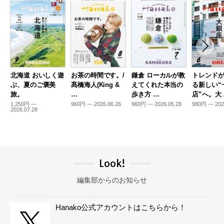
北海道 おいしく遊
お茶の時間です。/
鎌倉 ローカルが教
トレンド
ぶ、夏のご褒美
髙橋海人(King &
えてくれた本当の
る新しい“
旅。
…
歩き方 …
店”へ。大
1,250円 —
960円 — 2026.06.26
960円 — 2026.05.28
980円 — 202
2026.07.28
Look!
編集部からのお知らせ
Hanako公式アカウントはこちらから！