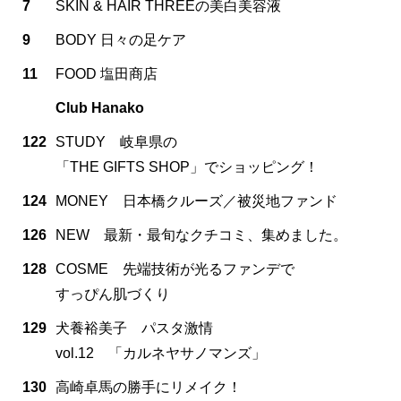
7
SKIN & HAIR THREEの美白美容液
9
BODY 日々の足ケア
11
FOOD 塩田商店
Club Hanako
122
STUDY 岐阜県の
「THE GIFTS SHOP」でショッピング！
124
MONEY 日本橋クルーズ／被災地ファンド
126
NEW 最新・最旬なクチコミ、集めました。
128
COSME 先端技術が光るファンデで
すっぴん肌づくり
129
犬養裕美子 パスタ激情
vol.12 「カルネヤサノマンズ」
130
高崎卓馬の勝手にリメイク！