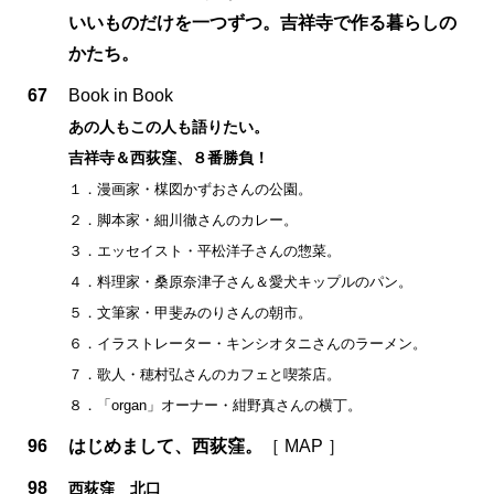
いいものだけを一つずつ。吉祥寺で作る暮らしの
かたち。
67
Book in Book
あの人もこの人も語りたい。
吉祥寺＆西荻窪、８番勝負！
１．漫画家・楳図かずおさんの公園。
２．脚本家・細川徹さんのカレー。
３．エッセイスト・平松洋子さんの惣菜。
４．料理家・桑原奈津子さん＆愛犬キップルのパン。
５．文筆家・甲斐みのりさんの朝市。
６．イラストレーター・キンシオタニさんのラーメン。
７．歌人・穂村弘さんのカフェと喫茶店。
８．「organ」オーナー・紺野真さんの横丁。
96
はじめまして、西荻窪。
［ MAP ］
98
西荻窪 北口