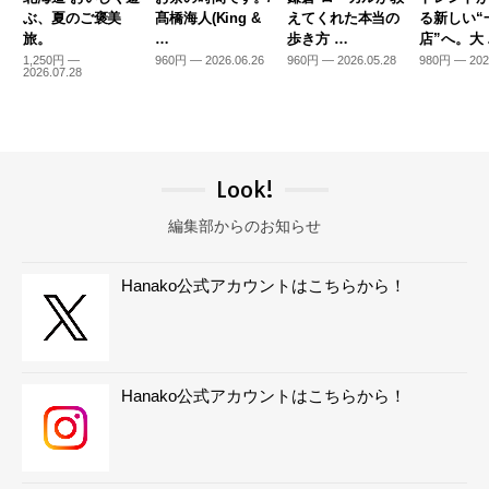
ぶ、夏のご褒美
髙橋海人(King &
えてくれた本当の
る新しい“
旅。
…
歩き方 …
店”へ。大
1,250円 —
960円 — 2026.06.26
960円 — 2026.05.28
980円 — 202
2026.07.28
Look!
編集部からのお知らせ
Hanako公式アカウントはこちらから！
Hanako公式アカウントはこちらから！