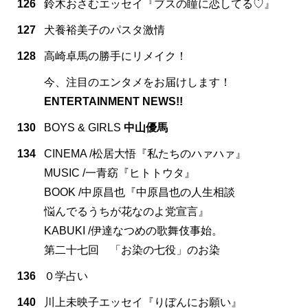
126
鈴木おさむエッセイ『ブスの瞳に恋してる♡』
127
犬養裕美子のパスタ激情
128
高崎卓馬の勝手にリメイク！
今、注目のエンタメをお届けします！
ENTERTAINMENT NEWS!!
130
BOYS & GIRLS
中山優馬
134
CINEMA /松居大悟『私たちのハァハァ』
MUSIC /一青窈『ヒトトウタ』
BOOK /中原昌也『中原昌也の人生相談
悩んでるうちが花なのよ党宣言』
KABUKI /伊達なつめの歌舞伎事始。
第二十七回 「お染の七役」のお染
136
０学占い
140
川上未映子エッセイ『りぼんにお願い』