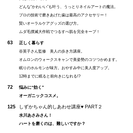
どんな“かわいい”も叶う、うっとりネイルアートの魔法。
プロの技術で磨きあげた歯は最高のアクセサリー！
賢いオーラルケアグッズの選び方。
ムダ毛撲滅大作戦でつるすべ肌を完全キープ！
63
正しく暮らす
谷英子さん監修 美人の歩き方講座。
オムロンのウォークスキャンで美姿勢のコツつかめます。
眠りのホルモンが味方。おやすみ中に美人度アップ。
12時までに眠ると前向きになれる!?
72
悩みに“効く”
オーガニックコスメ。
125
しずかちゃん的しあわせ講座♥ PART２
水川あさみさん！
ハートを磨くのは、難しいですか？