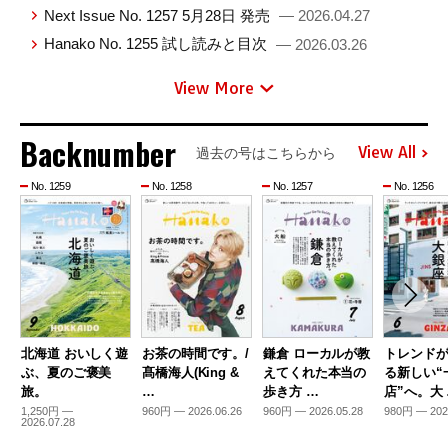
Next Issue No. 1257 5月28日 発売
— 2026.04.27
Hanako No. 1255 試し読みと目次
— 2026.03.26
View More
Backnumber
View All
過去の号はこちらから
No. 1259
No. 1258
No. 1257
No. 1256
北海道 おいしく遊
お茶の時間です。/
鎌倉 ローカルが教
トレンド
ぶ、夏のご褒美
髙橋海人(King &
えてくれた本当の
る新しい“
旅。
…
歩き方 …
店”へ。大
1,250円 —
960円 — 2026.06.26
960円 — 2026.05.28
980円 — 202
2026.07.28