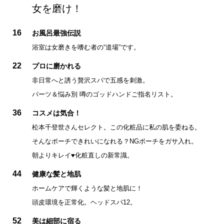
女を磨け！
16
お風呂最強伝説
浴室は女磨きを嗜む者の“道場”です。
22
プロに磨かれる
非日常へと誘う贅沢スパで五感を刺激。
パーツ＆悩み別 噂のゴッドハンドご指名リスト。
36
コスメは気合！
松本千登世さんセレクト。この化粧品に私の肌を委ねる。
そんなポーチできれいになれる？NGポーチをガサ入れ。
朝よりキレイ♥化粧直しの新常識。
44
健康な髪と地肌
ホームケアで輝くような髪と地肌に！
頭皮環境を正常化。ヘッドスパ12。
52
美は細部に宿る