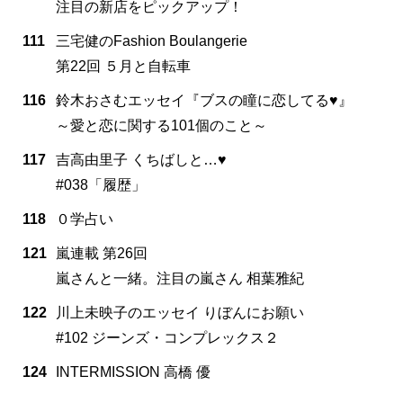
注目の新店をピックアップ！
111
三宅健のFashion Boulangerie
第22回 ５月と自転車
116
鈴木おさむエッセイ『ブスの瞳に恋してる♥』
～愛と恋に関する101個のこと～
117
吉高由里子 くちばしと…♥
#038「履歴」
118
０学占い
121
嵐連載 第26回
嵐さんと一緒。注目の嵐さん 相葉雅紀
122
川上未映子のエッセイ りぼんにお願い
#102 ジーンズ・コンプレックス２
124
INTERMISSION 高橋 優