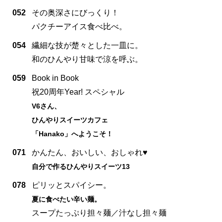
052
その奥深さにびっくり！
パクチーアイス食べ比べ。
054
繊細な技が楚々とした一皿に。
和のひんやり甘味で涼を呼ぶ。
059
Book in Book
祝20周年Year! スペシャル
V6さん、
ひんやりスイーツカフェ
「Hanako」へようこそ！
071
かんたん、おいしい、おしゃれ♥
自分で作るひんやりスイーツ13
078
ピリッとスパイシー。
夏に食べたい辛い麺。
スープたっぷり担々麺／汁なし担々麺