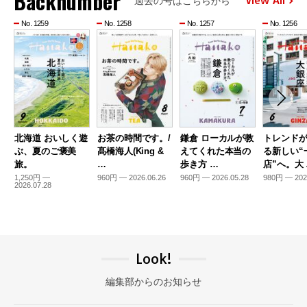
Backnumber
View All
過去の号はこちらから
No. 1259
No. 1258
No. 1257
No. 1256
北海道 おいしく遊
お茶の時間です。/
鎌倉 ローカルが教
トレンド
ぶ、夏のご褒美
髙橋海人(King &
えてくれた本当の
る新しい“
旅。
…
歩き方 …
店”へ。大
1,250円 —
960円 — 2026.06.26
960円 — 2026.05.28
980円 — 202
2026.07.28
Look!
編集部からのお知らせ