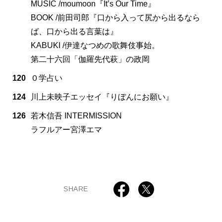
MUSIC /moumoon『It’s Our Time』
BOOK /前田司郎『口から入って尻から出るなら
ば、口から出る言葉は』
KABUKI /伊達なつめの歌舞伎事始。
第二十六回「伽羅先代萩」の政岡
120
０学占い
124
川上未映子エッセイ『りぼんにお願い』
126
若木信吾 INTERMISSION
ラフルアー宮澤エマ
SHARE