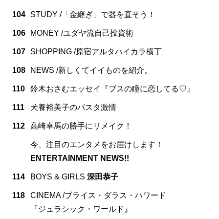
104
STUDY /「金継ぎ」で器を直そう！
106
MONEY /ユダヤ流自己投資術
107
SHOPPING /原宿アルタハイカラ横丁
108
NEWS /新しくてイイものを紹介。
110
鈴木おさむエッセイ『ブスの瞳に恋してる♡』
111
犬養裕美子のパスタ激情
112
高崎卓馬の勝手にリメイク！
今、注目のエンタメをお届けします！
ENTERTAINMENT NEWS!!
114
BOYS & GIRLS
深田恭子
118
CINEMA /ブライス・ダラス・ハワード
『ジュラシック・ワールド』