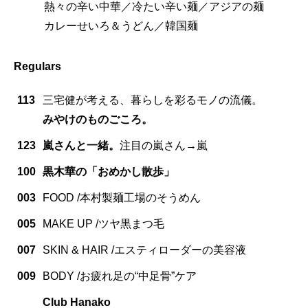
熱々の辛い中華／冷たい辛い麺／アジアの麺
カレーせいろ＆うどん／韓国麺
Regulars
113
三宅健が考える、暮らしを彩るモノの流儀。
みやけのものごころ。
123
嵐さんと一緒。
注目の嵐さん→嵐
100
黒木華の「おめかし散歩」
003
FOOD /本村製麺工場のそうめん
005
MAKE UP /ツヤ黒まつ毛
007
SKIN & HAIR /エスティローダーの美容液
009
BODY /お疲れ足の“中足骨”ケア
Club Hanako