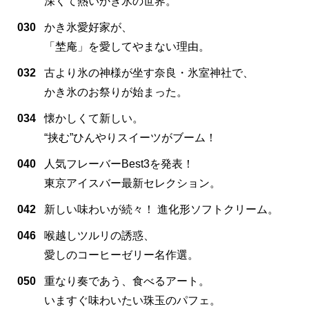
深くて熱いかき氷の世界。
030
かき氷愛好家が、
「埜庵」を愛してやまない理由。
032
古より氷の神様が坐す奈良・氷室神社で、
かき氷のお祭りが始まった。
034
懐かしくて新しい。
“挟む”ひんやりスイーツがブーム！
040
人気フレーバーBest3を発表！
東京アイスバー最新セレクション。
042
新しい味わいが続々！ 進化形ソフトクリーム。
046
喉越しツルリの誘惑、
愛しのコーヒーゼリー名作選。
050
重なり奏であう、食べるアート。
いますぐ味わいたい珠玉のパフェ。