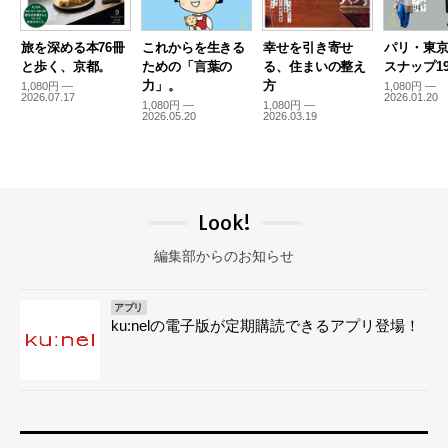
旅を深める本76冊
これからを生きる
幸せを引き寄せ
パリ・東
と歩く、京都。
ための「言葉の
る、住まいの整え
スナップ19
力」。
方
1,080円 —
1,080円 —
2026.07.17
2026.01.20
1,080円 —
1,080円 —
2026.05.20
2026.03.19
Look!
編集部からのお知らせ
アプリ
ku:nelの電子版が定期購読できるアプリ登場！