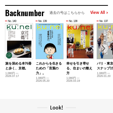
Backnumber
View All
過去の号はこちらから
No. 140
No. 139
No. 138
No. 137
旅を深める本76冊
これからを生きる
幸せを引き寄せ
パリ・東
と歩く、京都。
ための「言葉の
る、住まいの整え
スナップ19
力」。
方
1,080円 —
1,080円 —
2026.07.17
2026.01.20
1,080円 —
1,080円 —
2026.05.20
2026.03.19
Look!