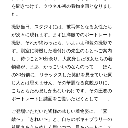
を聞きつけて、クウネル初の着物企画となりまし
た。
撮影当日、スタジオには、被写体となる女性たち
が次々に現れます。まずは洋服でのポートレート
撮影。それが終わったら、いよいよ和装の撮影で
す。別室に待機した着付けの先生のもとへご案内
し、待つこと30分余り。大変身した彼女たちの着
物姿が、まあ、かっこいいのなんのって！ ほん
の30分前に、リラックスした笑顔を見せていた同
じ人とは思えません。その華麗なる変貌ぶりに、
こちとらため息しか出ないわけです。その圧巻の
ポートレートは誌面をご覧いただくとして……。
ご登場いただいた皆様の眩しい着物姿に、「素
敵〜」「きれい〜」と、自らのボキャブラリーの
貧困さをうらめしく思いつつ、目をハートにして