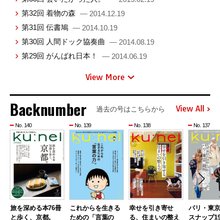
第32回 着物の森
— 2014.12.19
第31回 伝書鳩
— 2014.10.19
第30回 人間ドック協奏曲
— 2014.08.19
第29回 がんばれ日本！
— 2014.06.19
View More
Backnumber
View All
過去の号はこちらから
No. 140
No. 139
No. 138
No. 137
旅を深める本76冊
これからを生きる
幸せを引き寄せ
パリ・東
と歩く、京都。
ための「言葉の
る、住まいの整え
スナップ19