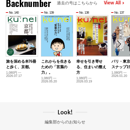
Backnumber
View All
過去の号はこちらから
No. 140
No. 139
No. 138
No. 137
旅を深める本76冊
これからを生きる
幸せを引き寄せ
パリ・東
と歩く、京都。
ための「言葉の
る、住まいの整え
スナップ19
力」。
方
1,080円 —
1,080円 —
2026.07.17
2026.01.20
1,080円 —
1,080円 —
2026.05.20
2026.03.19
Look!
編集部からのお知らせ