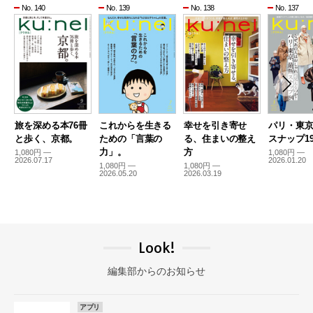
No. 140
No. 139
No. 138
No. 137
旅を深める本76冊
これからを生きる
幸せを引き寄せ
パリ・東
と歩く、京都。
ための「言葉の
る、住まいの整え
スナップ19
力」。
方
1,080円 —
1,080円 —
2026.07.17
2026.01.20
1,080円 —
1,080円 —
2026.05.20
2026.03.19
Look!
編集部からのお知らせ
アプリ