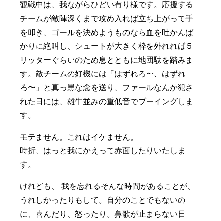
観戦中は、我ながらひどい有り様です。応援する
チームが敵陣深くまで攻め入れば立ち上がって手
を叩き、ゴールを決めようものなら血を吐かんば
かりに絶叫し、シュートが大きく枠を外れれば５
リッターぐらいのため息とともに地団駄を踏みま
す。敵チームの好機には「はずれろ〜、はずれ
ろ〜」と真っ黒な念を送り、ファールなんか犯さ
れた日には、雄牛並みの重低音でブーイングしま
す。
モテません。これはイケません。
時折、はっと我にかえって赤面したりいたしま
す。
けれども、 我を忘れるそんな時間があることが、
うれしかったりもして。自分のことでもないの
に、喜んだり、怒ったり。鼻歌が止まらない日