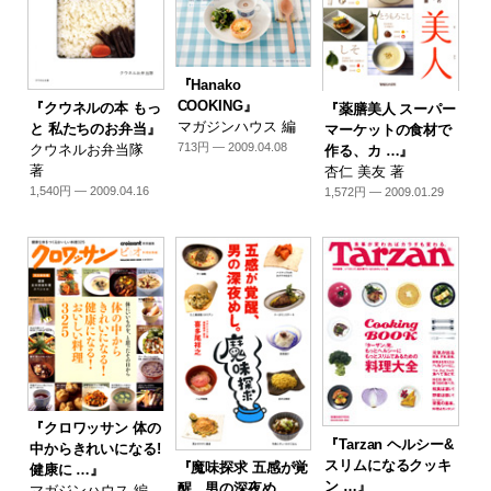
『Hanako
COOKING』
『クウネルの本 もっ
『薬膳美人 スーパー
マガジンハウス 編
と 私たちのお弁当』
マーケットの食材で
713円 — 2009.04.08
クウネルお弁当隊
作る、カ …』
著
杏仁 美友 著
1,540円 — 2009.04.16
1,572円 — 2009.01.29
『クロワッサン 体の
『Tarzan ヘルシー&
中からきれいになる!
スリムになるクッキ
『魔味探求 五感が覚
健康に …』
ン …』
醒、男の深夜め
マガジンハウス 編