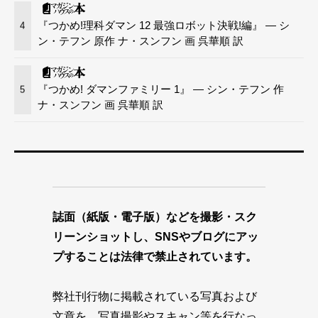
『つかめ!理科ダマン 12 最強ロボット決戦!編』 — シ
4
ン・テフン 原作 ナ・スンフン 画 呉華順 訳
『つかめ! ダマンファミリー 1』 — シン・テフン 作
5
ナ・スンフン 画 呉華順 訳
誌面（紙版・電子版）などを撮影・スク
リーンショットし、SNSやブログにアッ
プすることは法律で禁止されています。
弊社刊行物に掲載されている写真および
文章を、写真撮影やスキャン等を行なっ