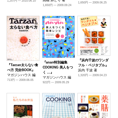
高橋 みどり 著
1,257円 — 2010.06.10
1,650円 — 2009.06.25
1,650円 — 2009.09.24
『浜内千波のワンダ
『anan特別編集
『Tarzan太らない食
フル・ベジタブル』
COOKING 美人をつ
べ方 完全BOOK』
浜内 千波 著
く …』
マガジンハウス 編
1,320円 — 2009.04.23
マガジンハウス 編
713円 — 2009.06.05
922円 — 2009.05.29