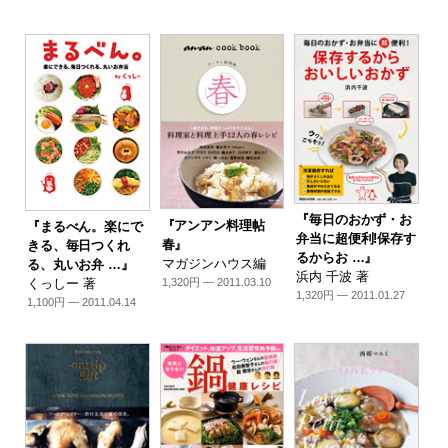
『毎日のおかず・お
『アンアン料理帖
『まるべん。楽にで
弁当に超便利!保存す
春』
きる、毎日つくれ
るからお …』
マガジンハウス編
る、丸いお弁 …』
浜内 千波 著
1,320円 — 2011.03.10
くっしー 著
1,320円 — 2011.01.27
1,100円 — 2011.04.14