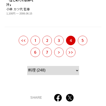
『はじめてのおみそ
汁』
小林 カツ代 監修
1,100円 — 2006.06.15
<<
1
2
3
4
5
6
7
>
>>
SHARE