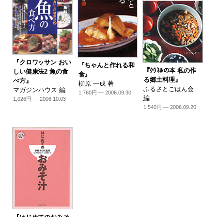
『クロワッサン おい
『ちゃんと作れる和
『ｸｳﾈﾙの本 私の作
しい健康法2 魚の食
食』
る郷土料理』
べ方』
柳原 一成 著
ふるさとごはん会
マガジンハウス 編
1,760円 — 2006.09.30
編
1,026円 — 2006.10.03
1,540円 — 2006.09.20