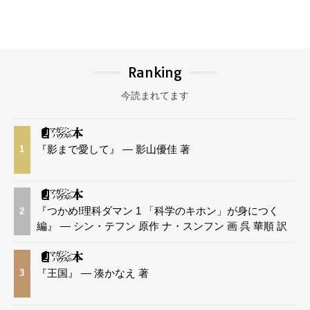
Ranking
今読まれてます
『影まで愛して』 — 影山優佳 著
1
『つかめ!理科ダマン 1 「科学のキホン」が身につく
2
編』 — シン・テフン 原作 ナ・スンフン 画 呉 華順 訳
『王国』 — 湊かなえ 著
3