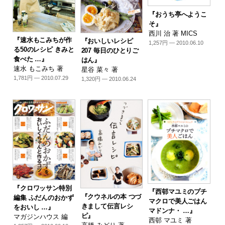
『おうち亭へようこ
そ』
西川 治 著 MICS
『速水もこみちが作
『おいしいレシピ
1,257円 — 2010.06.10
る50のレシピ きみと
207 毎日のひとりご
食べた …』
はん』
速水 もこみち 著
星谷 菜々 著
1,781円 — 2010.07.29
1,320円 — 2010.06.24
『クロワッサン特別
『西邨マユミのプチ
『クウネルの本 つづ
編集 ふだんのおかず
マクロで美人ごはん
きまして伝言レシ
をおいし …』
マドンナ・ …』
ピ』
マガジンハウス 編
西邨 マユミ 著