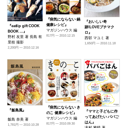
『病気にならない 鍋
『おいしい奇
健康レシピ』
『eatlip gift COOK
跡!LOVEプチマク
マガジンハウス 編
BOOK …』
ロ』
817円 — 2010.12.15
野村 友里 著 長島 有
西邨 マユミ 著
里枝 撮影
1,650円 — 2010.11.18
2,200円 — 2010.12.16
『病気にならない き
『飯島風』
『ママと子どもに作
のこ 健康レシピ』
ってあげたい パパご
マガジンハウス 編
飯島 奈美 著
はん』
817円 — 2010.09.30
1,781円 — 2010.10.28
滝村 雅晴 著