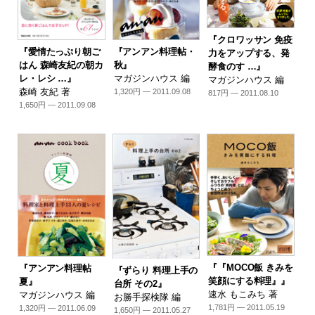
『クロワッサン 免疫
『愛情たっぷり朝ご
『アンアン料理帖・
力をアップする、発
はん 森崎友紀の朝カ
秋』
酵食のす …』
レ・レシ …』
マガジンハウス 編
マガジンハウス 編
森崎 友紀 著
1,320円 — 2011.09.08
817円 — 2011.08.10
1,650円 — 2011.09.08
『『MOCO飯 きみを
『アンアン料理帖
『ずらり 料理上手の
笑顔にする料理』』
夏』
台所 その2』
速水 もこみち 著
マガジンハウス 編
お勝手探検隊 編
1,781円 — 2011.05.19
1,320円 — 2011.06.09
1,650円 — 2011.05.27