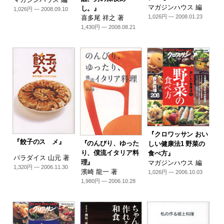
マガジンハウス 編
し。』
1,026円 — 2008.09.10
1,026円 — 2008.01.23
喜多尾 祥之 著
1,430円 — 2008.08.21
『クロワッサン おい
『餃子のスゝメ』
『のんびり、ゆった
しい健康法1 野菜の
り、僕流イタリア料
食べ方』
パラダイス 山元 著
理』
マガジンハウス 編
1,320円 — 2006.11.30
濱崎 龍一 著
1,026円 — 2006.10.03
1,980円 — 2006.10.28