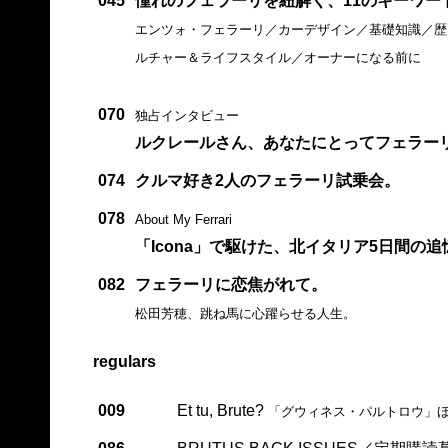
045
憧れのフェラーリを紐解く、11のキーワー
エンツォ・フェラーリ／カーデザイン／基礎知識／歴
ルチャー＆ライフスタイル／オーナーになる前に
070
独占インタビュー
ルクレールさん、あなたにとってフェラー
074
クルマ好き2人のフェラーリ試乗会。
078
About My Ferrari
「Icona」で駆けた、北イタリア5日間の追
082
フェラーリに恋焦がれて。
松田芳穂、跳ね馬に心躍らせる人生。
regulars
009
Et tu, Brute?
「グウィネス・パルトロウ」