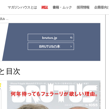
マガジンハウスとは
雑誌
書籍・ムック
採用情報
企業様向
試し読み …
brutus.jp
BRUTUSの本
読みと目次