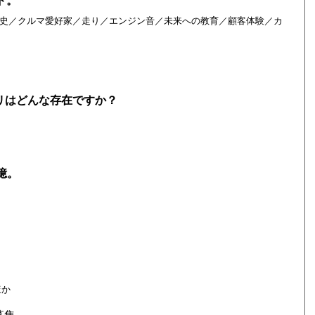
ド。
史／クルマ愛好家／走り／エンジン音／未来への教育／顧客体験／カ
リはどんな存在ですか？
憶。
ほか