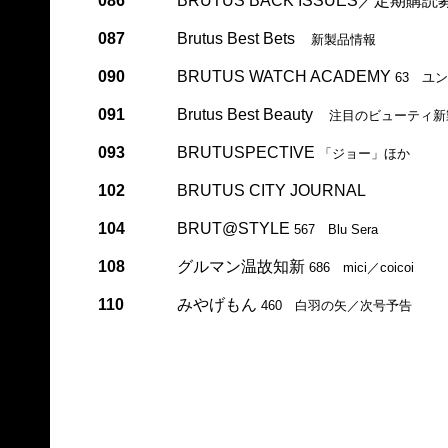
086
BRUTUS BACK ISSUES／定期購読
087
Brutus Best Bets
新製品情報
090
BRUTUS WATCH ACADEMY
63 ユ
091
Brutus Best Beauty
注目のビューティ新
093
BRUTUSPECTIVE
「ジョー」ほか
102
BRUTUS CITY JOURNAL
104
BRUT@STYLE
567 Blu Sera
108
グルマン温故知新
686 mici／coicoi
110
みやげもん
460 白羽の矢／次号予告