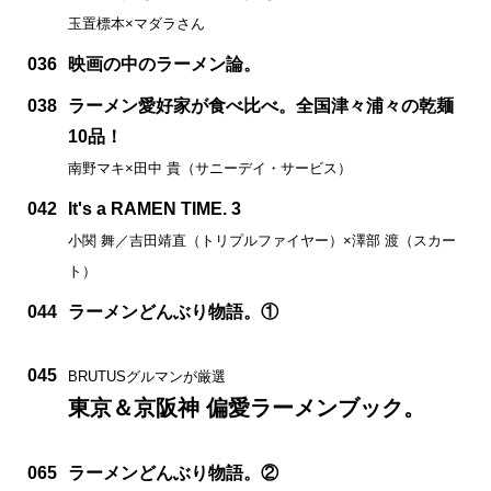
玉置標本×マダラさん
036
映画の中のラーメン論。
038
ラーメン愛好家が食べ比べ。全国津々浦々の乾麺
10品！
南野マキ×田中 貴（サニーデイ・サービス）
042
It's a RAMEN TIME. 3
小関 舞／吉田靖直（トリプルファイヤー）×澤部 渡（スカー
ト）
044
ラーメンどんぶり物語。①
045
BRUTUSグルマンが厳選
東京＆京阪神 偏愛ラーメンブック。
065
ラーメンどんぶり物語。②