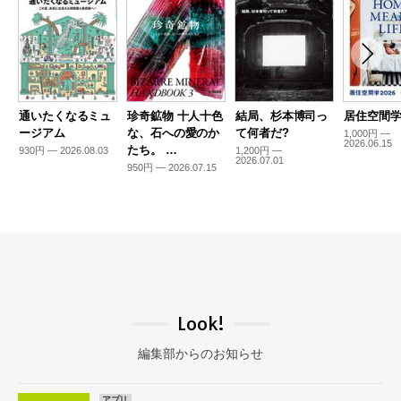
通いたくなるミュ
珍奇鉱物 十人十色
結局、杉本博司っ
居住空間学2
ージアム
な、石への愛のか
て何者だ?
1,000円 —
2026.06.15
たち。 …
930円 — 2026.08.03
1,200円 —
2026.07.01
950円 — 2026.07.15
Look!
編集部からのお知らせ
アプリ