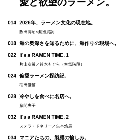
愛と欲望のラーメン。
014
2026年、ラーメン文化の現在地。
阪田博昭×渡邊貴詞
018
麺の奥深さを知るために、麺作りの現場へ。
022
It's a RAMEN TIME. 1
片山友希／鈴木もぐら（空気階段）
024
偏愛ラーメン探訪記。
稲田俊輔
028
冷やしを食べに名店へ。
藤間爽子
032
It's a RAMEN TIME. 2
ステラ・ドネリー／矢本悠馬
034
マニアたちの、製麺の愉しみ。