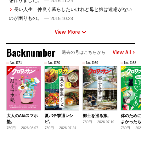
を作りました。
— 2015.11.24
長い人生、仲良く暮らしたいけれど母と娘は遠慮がない
のが困りもの。
— 2015.10.23
View More
Backnumber
View All
過去の号はこちらから
No. 1171
No. 1170
No. 1169
No. 1168
大人のAI&スマホ
夏バテ撃退レシ
郷土を巡る旅。
体のため
塾。
ピ。
よかった
750円 — 2026.07.10
750円 — 2026.08.07
730円 — 2026.07.24
730円 — 202