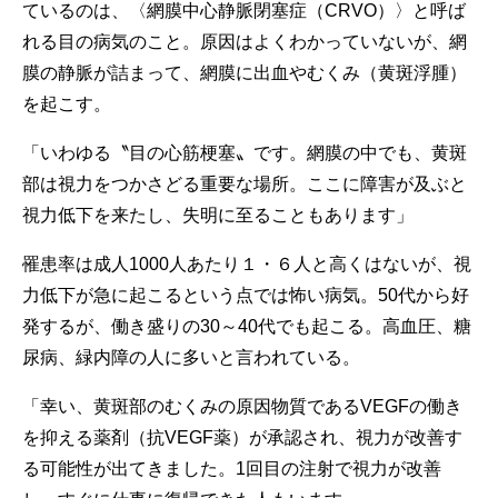
ているのは、〈網膜中心静脈閉塞症（CRVO）〉と呼ば
れる目の病気のこと。原因はよくわかっていないが、網
膜の静脈が詰まって、網膜に出血やむくみ（黄斑浮腫）
を起こす。
「いわゆる〝目の心筋梗塞〟です。網膜の中でも、黄斑
部は視力をつかさどる重要な場所。ここに障害が及ぶと
視力低下を来たし、失明に至ることもあります」
罹患率は成人1000人あたり１・６人と高くはないが、視
力低下が急に起こるという点では怖い病気。50代から好
発するが、働き盛りの30～40代でも起こる。高血圧、糖
尿病、緑内障の人に多いと言われている。
「幸い、黄斑部のむくみの原因物質であるVEGFの働き
を抑える薬剤（抗VEGF薬）が承認され、視力が改善す
る可能性が出てきました。1回目の注射で視力が改善