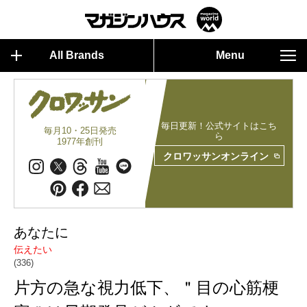
All Brands
Menu
毎日更新！公式サイトはこち
毎月10・25日発売
ら
1977年創刊
クロワッサンオンライン
あなたに
伝えたい
(336)
片方の急な視力低下、＂目の心筋梗