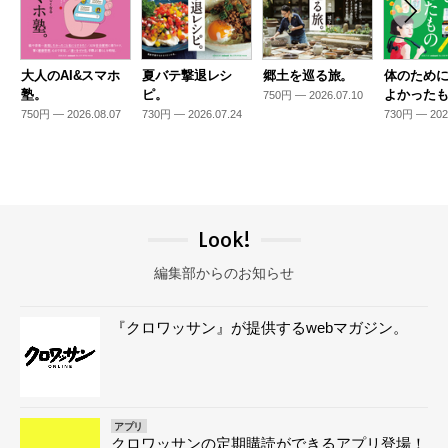
大人のAI&スマホ
夏バテ撃退レシ
郷土を巡る旅。
体のため
塾。
ピ。
よかった
750円 — 2026.07.10
750円 — 2026.08.07
730円 — 2026.07.24
730円 — 202
Look!
編集部からのお知らせ
『クロワッサン』が提供するwebマガジン。
アプリ
クロワッサンの定期購読ができるアプリ登場！