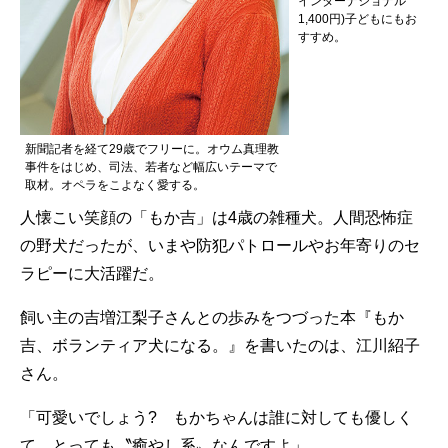
インターナショナル
1,400円)子どもにもお
すすめ。
新聞記者を経て29歳でフリーに。オウム真理教
事件をはじめ、司法、若者など幅広いテーマで
取材。オペラをこよなく愛する。
人懐こい笑顔の「もか吉」は4歳の雑種犬。人間恐怖症
の野犬だったが、いまや防犯パトロールやお年寄りのセ
ラピーに大活躍だ。
飼い主の吉増江梨子さんとの歩みをつづった本『もか
吉、ボランティア犬になる。』を書いたのは、江川紹子
さん。
「可愛いでしょう? もかちゃんは誰に対しても優しく
て、とっても〝癒やし系〟なんですよ」