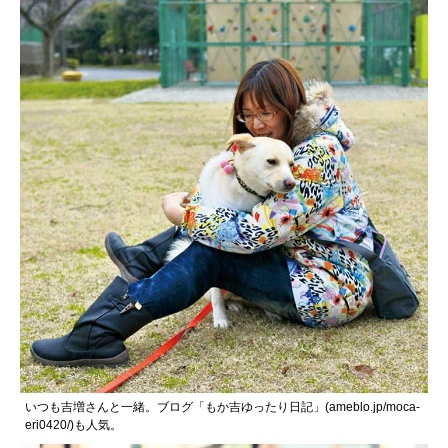
いつも吉増さんと一緒。ブログ「もか吉ゆったり日記」(
ameblo.jp/moca-
eri0420/
)も人気。