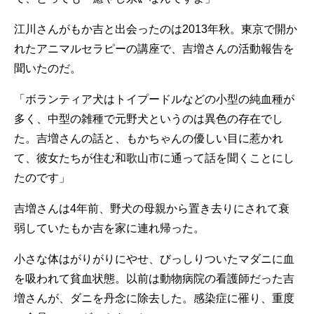
江川さんがもか吉と出会ったのは2013年秋。東京で開か
れたアニマルセラピーの講座で、吉増さんの活動報告を
聞いたのだ。
「ボランティア犬はトイプードルなどの小型の純血種が
多く、中型の雑種で元野犬というのは異色の存在でし
た。吉増さんの話と、もかちゃんの優しい目に惹かれ
て、彼女たちが住む和歌山市に通って話を聞くことにし
たのです」
吉増さんは4年前、野犬の母親から置き去りにされて衰
弱していたもか吉を家に連れ帰った。
小さな体はがりがりにやせ、びっしりついたマダニに血
を吸われて貧血状態。以前は動物病院の看護師だった吉
増さんが、ダニを丹念に除去した。感染症に罹り、重度