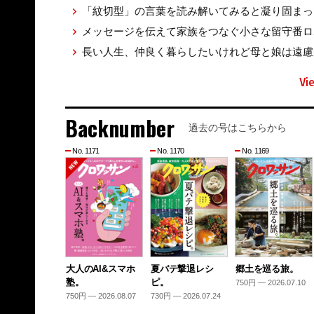
「紋切型」の言葉を読み解いてみると凝り固ま
メッセージを伝えて家族をつなぐ小さな留守番
長い人生、仲良く暮らしたいけれど母と娘は遠
Vi
Backnumber
過去の号はこちらから
No. 1171
No. 1170
No. 1169
大人のAI&スマホ
夏バテ撃退レシ
郷土を巡る旅。
塾。
ピ。
750円 — 2026.07.10
750円 — 2026.08.07
730円 — 2026.07.24