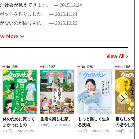
った社会が見えてきます。
— 2015.12.24
ロボットを作りました。
— 2015.11.24
慮がないのが困りもの。
— 2015.10.23
ew More
View All
No. 1168
No. 1167
No. 1166
No. 1165
体のために買って
生活を楽しむ家。
もっと楽しく生き
暮らしを守
よかったもの
る技術。
の増やし方
730円 — 2026.06.10
730円 — 2026.06.25
750円 — 2026.05.25
730円 — 2026.