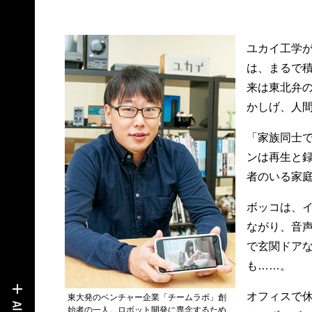
ユカイ工学が
は、まるで
来は東北弁の
かしげ、人
「家族同士
ンは再生と
者のいる家
ボッコは、
ながり、音
で玄関ドア
も……。
オフィスで
東大発のベンチャー企業「チームラボ」創
始者の一人。ロボット開発に専念するため