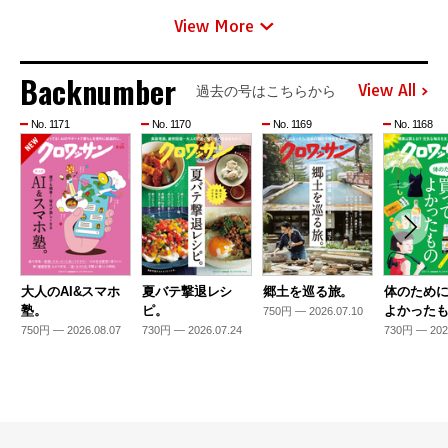
View More
Backnumber
View All
過去の号はこちらから
No. 1171
No. 1170
No. 1169
No. 1168
大人のAI&スマホ
夏バテ撃退レシ
郷土を巡る旅。
体のため
塾。
ピ。
よかった
750円 — 2026.07.10
750円 — 2026.08.07
730円 — 2026.07.24
730円 — 202