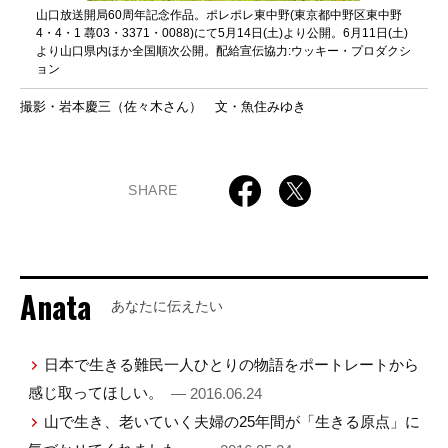
山口放送開局60周年記念作品。ポレポレ東中野(東京都中野区東中野
4・4・1 蕁03・3371・0088)にて5月14日(土)より公開。6月11日(土)
より山口県内ほか全国順次公開。配給宣伝協力:ウッキー・プロダクシ
ョン
撮影・岩本慶三（佐々木さん） 文・魚住みゆき
SHARE
Anata
あなたに伝えたい
日本で生きる難民一人ひとりの物語をポートレートから
感じ取ってほしい。
— 2016.06.24
山で生き、老いていく夫婦の25年間が「生きる原点」に