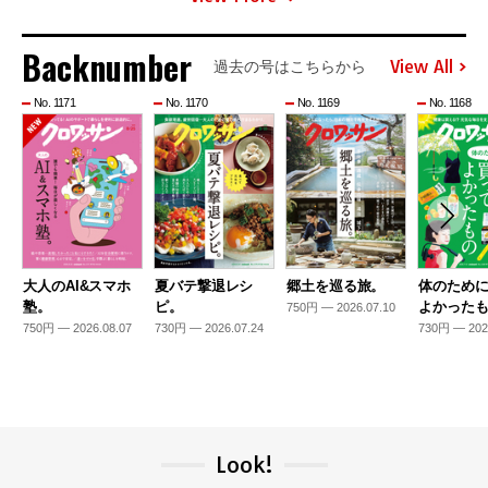
Backnumber
View All
過去の号はこちらから
No. 1171
No. 1170
No. 1169
No. 1168
大人のAI&スマホ
夏バテ撃退レシ
郷土を巡る旅。
体のため
塾。
ピ。
よかった
750円 — 2026.07.10
750円 — 2026.08.07
730円 — 2026.07.24
730円 — 202
Look!