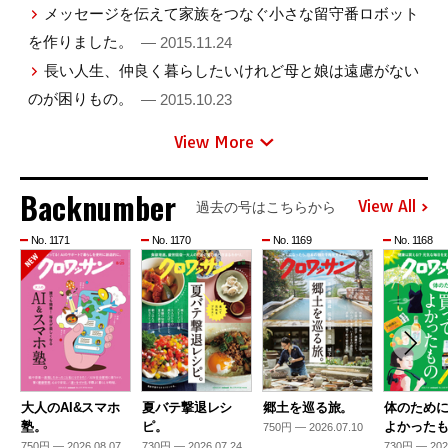
メッセージを伝えて家族をつなぐ小さな留守番ロボット
を作りました。
— 2015.11.24
長い人生、仲良く暮らしたいけれど母と娘は遠慮がない
のが困りもの。
— 2015.10.23
View More
Backnumber
View All
過去の号はこちらから
No. 1171
No. 1170
No. 1169
No. 1168
大人のAI&スマホ
夏バテ撃退レシ
郷土を巡る旅。
体のため
塾。
ピ。
よかった
750円 — 2026.07.10
750円 — 2026.08.07
730円 — 2026.07.24
730円 — 202