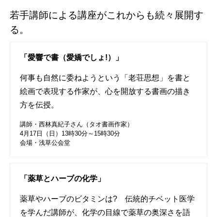
若手講師による講座がこれからも続々展開す
る。
「愛響で書（愛嬌でしょ!）」
何事も自然に委ねようという「老荘思想」を書と
絵画で表現する作家が、心を開放する書画の描き
方を伝授。
講師・西林真紀子さん（タオ書画作家）
4月17日（日）13時30分～15時30分
会場・浅草公会堂
「薬草とハーブの化学」
薬草やハーブのビタミンは? 伝統的チベット医学
を学んだ講師が、化学の目線で薬草の奥深さを語