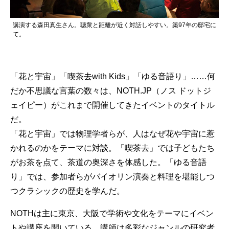
講演する森田真生さん。聴衆と距離が近く対話しやすい。築97年の邸宅に
て。
「花と宇宙」「喫茶去with Kids」「ゆる音語り」……何
だか不思議な言葉の数々は、NOTH.JP（ノス ドットジ
ェイピー）がこれまで開催してきたイベントのタイトル
だ。
「花と宇宙」では物理学者らが、人はなぜ花や宇宙に惹
かれるのかをテーマに対談。「喫茶去」では子どもたち
がお茶を点て、茶道の奥深さを体感した。「ゆる音語
り」では、参加者らがバイオリン演奏と料理を堪能しつ
つクラシックの歴史を学んだ。
NOTHは主に東京、大阪で学術や文化をテーマにイベン
トや講座を開いている。講師は多彩なジャンルの研究者