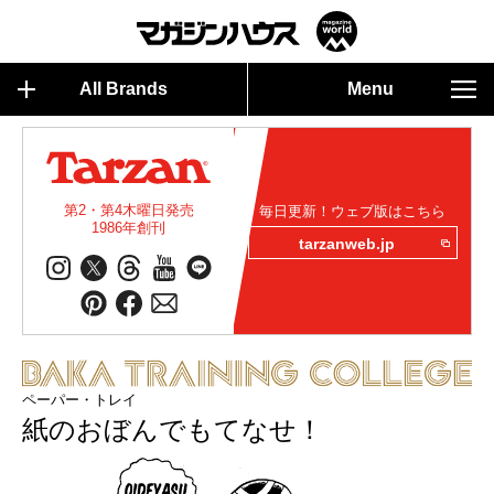
All Brands
Menu
第2・第4木曜日発売
毎日更新！ウェブ版はこちら
1986年創刊
tarzanweb.jp
ペーパー・トレイ
紙のおぼんでもてなせ！