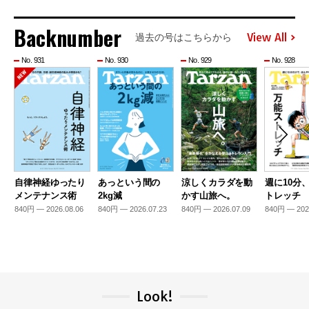
Backnumber
View All
過去の号はこちらから
No. 931
No. 930
No. 929
No. 928
自律神経ゆったり
あっという間の
涼しくカラダを動
週に10分
メンテナンス術
2kg減
かす山旅へ。
トレッチ
840円 — 2026.08.06
840円 — 2026.07.23
840円 — 2026.07.09
840円 — 202
Look!