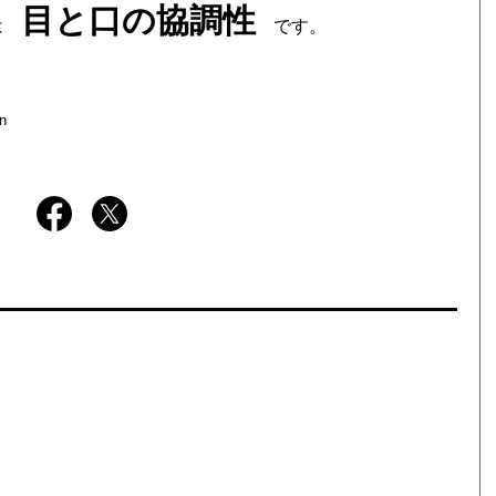
目と口の協調性
のは
です。
an