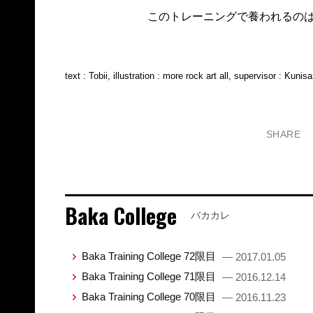
このトレーニングで養われる
text : Tobii, illustration : more rock art all, supervisor : Kunis
SHARE
Baka College
バカカレ
Baka Training College 72限目
— 2017.01.05
Baka Training College 71限目
— 2016.12.14
Baka Training College 70限目
— 2016.11.23