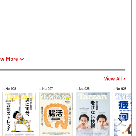
ew More
View All
No. 928
No. 927
No. 926
No. 925