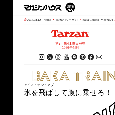
2014.03.12
Home
Tarzan (ターザン)
Baka College (バカカレ)
第2・第4木曜日発売
1986年創刊
アイス・オン・アブ
氷を飛ばして腹に乗せろ！