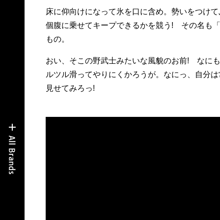
床に仰向けになって氷を口に含め。勢いをつけて
個腹に乗せてキープできるかを競う! その名も
もの。
おい、そこの野武士みたいな風貌のお前! なに
ルツル滑ってやりにくかろうが。なにっ、自分は
見せてみろっ!