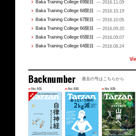
Baka Training College 69限目
— 2016.11.09
Baka Training College 68限目
— 2016.10.19
Baka Training College 67限目
— 2016.10.05
Baka Training College 66限目
— 2016.09.20
Baka Training College 65限目
— 2016.09.07
Baka Training College 64限目
— 2016.08.24
Vi
Backnumber
過去の号はこちらから
No. 931
No. 930
No. 929