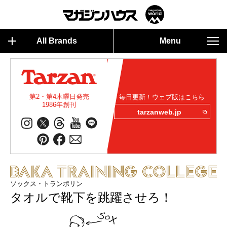
All Brands
Menu
第2・第4木曜日発売
毎日更新！ウェブ版はこちら
1986年創刊
tarzanweb.jp
ソックス・トランポリン
タオルで靴下を跳躍させろ！