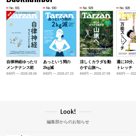
No. 931
No. 930
No. 929
No. 928
自律神経ゆったり
あっという間の
涼しくカラダを動
週に10分
メンテナンス術
2kg減
かす山旅へ。
トレッチ
840円 — 2026.08.06
840円 — 2026.07.23
840円 — 2026.07.09
840円 — 202
Look!
編集部からのお知らせ