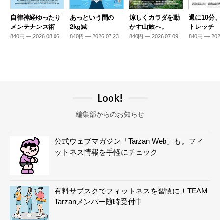
自律神経ゆったり
あっという間の
涼しくカラダを動
週に10分
メンテナンス術
2kg減
かす山旅へ。
トレッチ
840円 — 2026.08.06
840円 — 2026.07.23
840円 — 2026.07.09
840円 — 202
Look!
編集部からのお知らせ
公式ウェブマガジン「Tarzan Web」も。フィ
ットネス情報を手軽にチェック
有料サブスクでフィットネスを習慣に！TEAM
Tarzanメンバー随時受付中