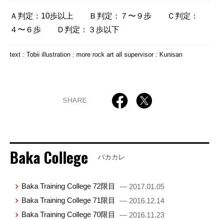
Ａ判定：10歩以上 Ｂ判定：７〜９歩 Ｃ判定：
４〜６歩 Ｄ判定：３歩以下
text : Tobii illustration : more rock art all supervisor : Kunisan
SHARE
Baka College
バカカレ
Baka Training College 72限目
— 2017.01.05
Baka Training College 71限目
— 2016.12.14
Baka Training College 70限目
— 2016.11.23