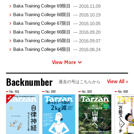
Baka Training College 69限目
— 2016.11.09
Baka Training College 68限目
— 2016.10.19
Baka Training College 67限目
— 2016.10.05
Baka Training College 66限目
— 2016.09.20
Baka Training College 65限目
— 2016.09.07
Baka Training College 64限目
— 2016.08.24
View More
Backnumber
View All
過去の号はこちらから
No. 931
No. 930
No. 929
No. 928