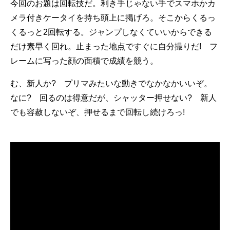
今回のお題は回転技だ。利き手じゃない手でスマホかカ
メラ付きケータイを持ち頭上に掲げろ。そこからくるっ
くるっと2回転する。ジャンプしなくていいからできる
だけ素早く回れ。止まった地点ですぐに自分撮りだ! フ
レームに写った顔の面積で成績を競う。
む、新人か? プリマみたいな動きでなかなかいいぞ。
なに? 回るのは得意だが、シャッター押せない? 新人
でも容赦しないぞ、押せるまで回転し続けろっ!