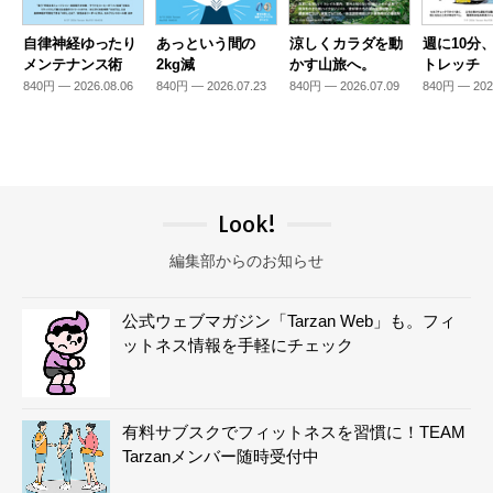
自律神経ゆったり
あっという間の
涼しくカラダを動
週に10分
メンテナンス術
2kg減
かす山旅へ。
トレッチ
840円 — 2026.08.06
840円 — 2026.07.23
840円 — 2026.07.09
840円 — 202
Look!
編集部からのお知らせ
公式ウェブマガジン「Tarzan Web」も。フィ
ットネス情報を手軽にチェック
有料サブスクでフィットネスを習慣に！TEAM
Tarzanメンバー随時受付中