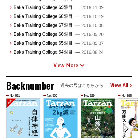
Baka Training College 69限目
— 2016.11.09
Baka Training College 68限目
— 2016.10.19
Baka Training College 67限目
— 2016.10.05
Baka Training College 66限目
— 2016.09.20
Baka Training College 65限目
— 2016.09.07
Baka Training College 64限目
— 2016.08.24
View More
Backnumber
View All
過去の号はこちらから
No. 931
No. 930
No. 929
No. 928