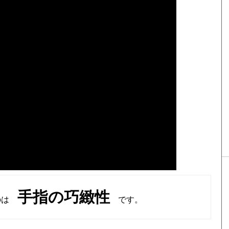
手指の巧緻性
のは
です。