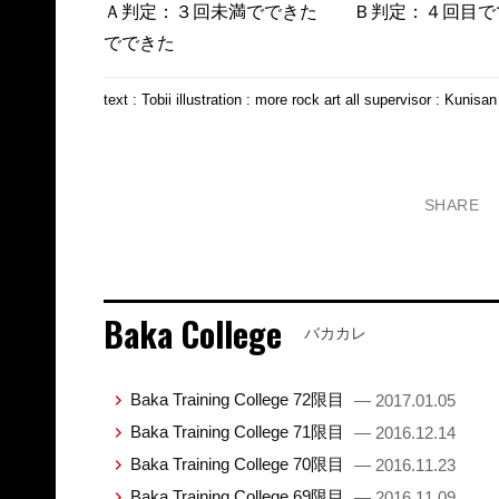
Ａ判定：３回未満でできた Ｂ判定：４回目
でできた
text : Tobii illustration : more rock art all supervisor : Kunisan
SHARE
Baka College
バカカレ
Baka Training College 72限目
— 2017.01.05
Baka Training College 71限目
— 2016.12.14
Baka Training College 70限目
— 2016.11.23
Baka Training College 69限目
— 2016.11.09