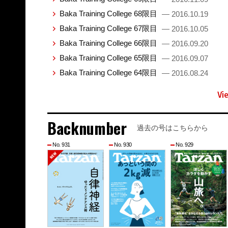
Baka Training College 68限目
— 2016.10.19
Baka Training College 67限目
— 2016.10.05
Baka Training College 66限目
— 2016.09.20
Baka Training College 65限目
— 2016.09.07
Baka Training College 64限目
— 2016.08.24
Vi
Backnumber
過去の号はこちらから
No. 931
No. 930
No. 929