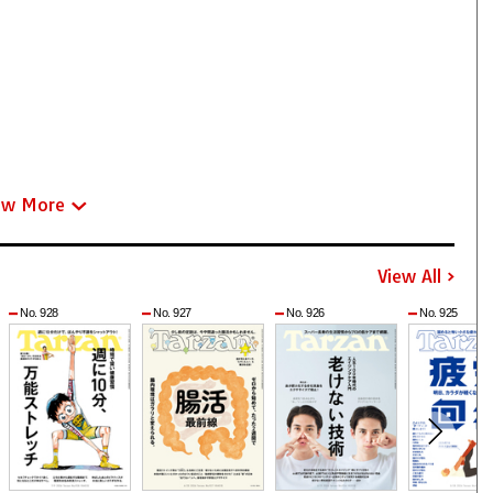
ew More
View All
No. 928
No. 927
No. 926
No. 925