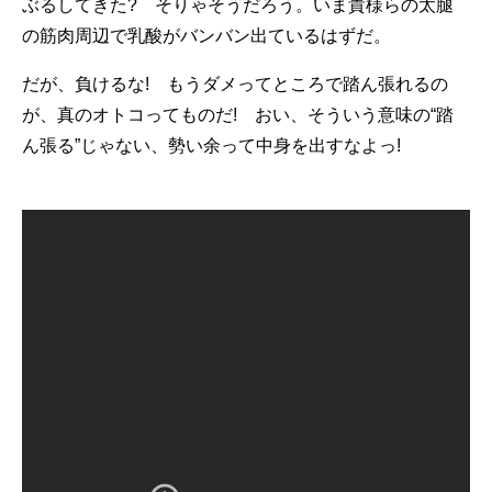
ぶるしてきた? そりゃそうだろう。いま貴様らの太腿
の筋肉周辺で乳酸がバンバン出ているはずだ。
だが、負けるな! もうダメってところで踏ん張れるの
が、真のオトコってものだ! おい、そういう意味の“踏
ん張る”じゃない、勢い余って中身を出すなよっ!