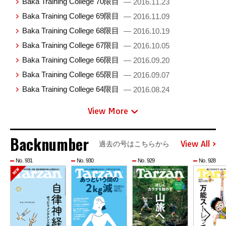
Baka Training College 70限目
— 2016.11.23
Baka Training College 69限目
— 2016.11.09
Baka Training College 68限目
— 2016.10.19
Baka Training College 67限目
— 2016.10.05
Baka Training College 66限目
— 2016.09.20
Baka Training College 65限目
— 2016.09.07
Baka Training College 64限目
— 2016.08.24
View More
Backnumber
View All
過去の号はこちらから
No. 931
No. 930
No. 929
No. 928