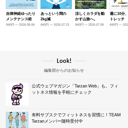
自律神経ゆったり
あっという間の
涼しくカラダを動
週に10分
メンテナンス術
2kg減
かす山旅へ。
トレッチ
840円 — 2026.08.06
840円 — 2026.07.23
840円 — 2026.07.09
840円 — 202
Look!
編集部からのお知らせ
公式ウェブマガジン「Tarzan Web」も。フィ
ットネス情報を手軽にチェック
有料サブスクでフィットネスを習慣に！TEAM
Tarzanメンバー随時受付中