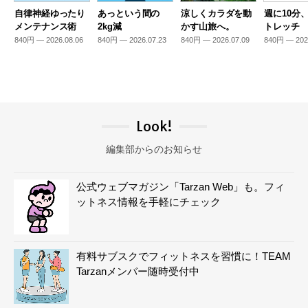
自律神経ゆったり
あっという間の
涼しくカラダを動
週に10分
メンテナンス術
2kg減
かす山旅へ。
トレッチ
840円 — 2026.08.06
840円 — 2026.07.23
840円 — 2026.07.09
840円 — 202
Look!
編集部からのお知らせ
公式ウェブマガジン「Tarzan Web」も。フィ
ットネス情報を手軽にチェック
有料サブスクでフィットネスを習慣に！TEAM
Tarzanメンバー随時受付中