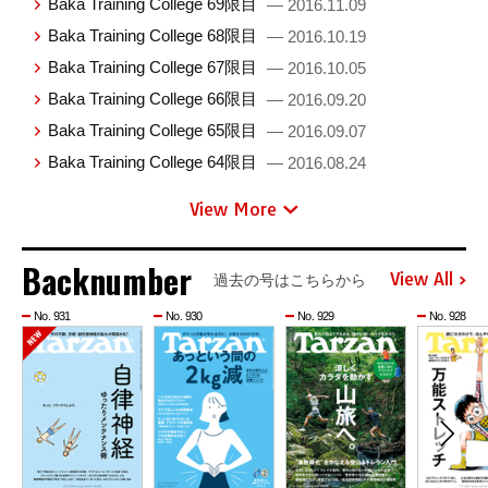
Baka Training College 69限目
— 2016.11.09
Baka Training College 68限目
— 2016.10.19
Baka Training College 67限目
— 2016.10.05
Baka Training College 66限目
— 2016.09.20
Baka Training College 65限目
— 2016.09.07
Baka Training College 64限目
— 2016.08.24
View More
Backnumber
View All
過去の号はこちらから
No. 931
No. 930
No. 929
No. 928