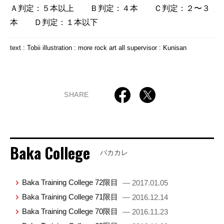
Ａ判定：５本以上 Ｂ判定：４本 Ｃ判定：２〜３
本 Ｄ判定：１本以下
text : Tobii illustration : more rock art all supervisor : Kunisan
SHARE
Baka College
バカカレ
Baka Training College 72限目
— 2017.01.05
Baka Training College 71限目
— 2016.12.14
Baka Training College 70限目
— 2016.11.23