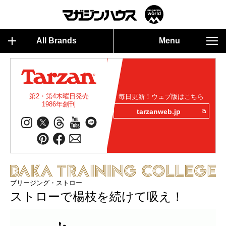
All Brands
Menu
第2・第4木曜日発売
毎日更新！ウェブ版はこちら
1986年創刊
tarzanweb.jp
ブリージング・ストロー
ストローで楊枝を続けて吸え！