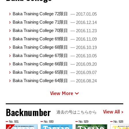
Baka Training College 72限目
— 2017.01.05
Baka Training College 71限目
— 2016.12.14
Baka Training College 70限目
— 2016.11.23
Baka Training College 69限目
— 2016.11.09
Baka Training College 68限目
— 2016.10.19
Baka Training College 67限目
— 2016.10.05
Baka Training College 66限目
— 2016.09.20
Baka Training College 65限目
— 2016.09.07
Baka Training College 64限目
— 2016.08.24
View More
Backnumber
View All
過去の号はこちらから
No. 931
No. 930
No. 929
No. 928