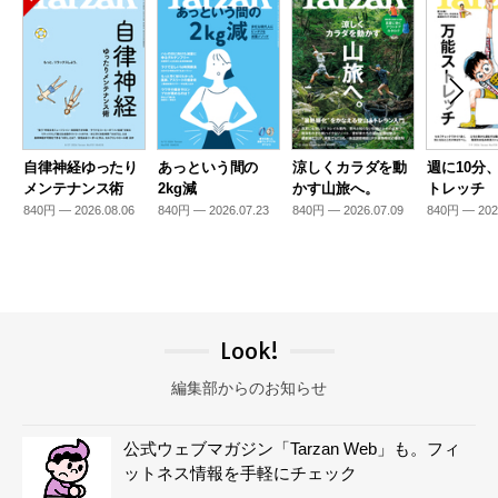
自律神経ゆったり
あっという間の
涼しくカラダを動
週に10分
メンテナンス術
2kg減
かす山旅へ。
トレッチ
840円 — 2026.08.06
840円 — 2026.07.23
840円 — 2026.07.09
840円 — 202
Look!
編集部からのお知らせ
公式ウェブマガジン「Tarzan Web」も。フィ
ットネス情報を手軽にチェック