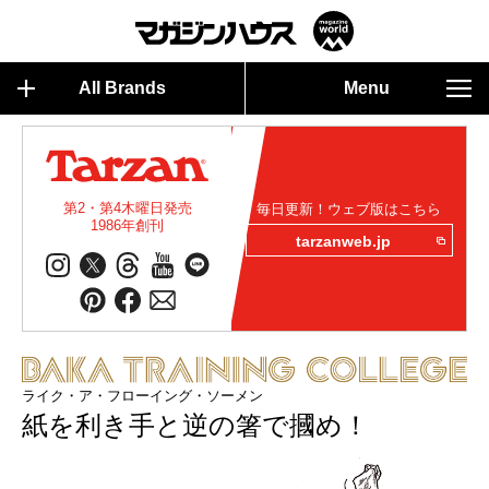
All Brands
Menu
第2・第4木曜日発売
毎日更新！ウェブ版はこちら
1986年創刊
tarzanweb.jp
ライク・ア・フローイング・ソーメン
紙を利き手と逆の箸で摑め！