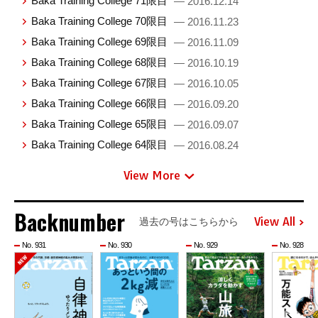
Baka Training College 71限目
— 2016.12.14
Baka Training College 70限目
— 2016.11.23
Baka Training College 69限目
— 2016.11.09
Baka Training College 68限目
— 2016.10.19
Baka Training College 67限目
— 2016.10.05
Baka Training College 66限目
— 2016.09.20
Baka Training College 65限目
— 2016.09.07
Baka Training College 64限目
— 2016.08.24
View More
Backnumber
View All
過去の号はこちらから
No. 931
No. 930
No. 929
No. 928