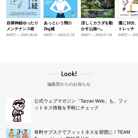
自律神経ゆったり
あっという間の
涼しくカラダを動
週に10分
メンテナンス術
2kg減
かす山旅へ。
トレッチ
840円 — 2026.08.06
840円 — 2026.07.23
840円 — 2026.07.09
840円 — 202
Look!
編集部からのお知らせ
公式ウェブマガジン「Tarzan Web」も。フィ
ットネス情報を手軽にチェック
有料サブスクでフィットネスを習慣に！TEAM