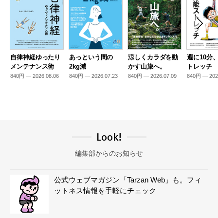
自律神経ゆったり
あっという間の
涼しくカラダを動
週に10分
メンテナンス術
2kg減
かす山旅へ。
トレッチ
840円 — 2026.08.06
840円 — 2026.07.23
840円 — 2026.07.09
840円 — 202
Look!
編集部からのお知らせ
公式ウェブマガジン「Tarzan Web」も。フィ
ットネス情報を手軽にチェック