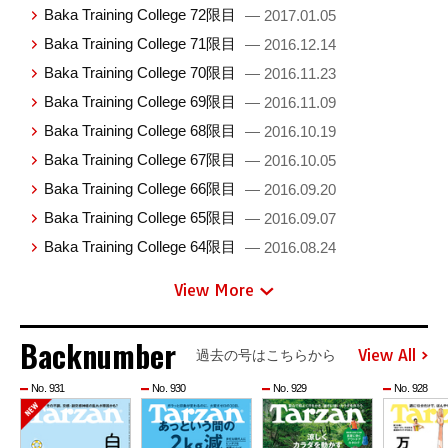
Baka Training College 72限目
— 2017.01.05
Baka Training College 71限目
— 2016.12.14
Baka Training College 70限目
— 2016.11.23
Baka Training College 69限目
— 2016.11.09
Baka Training College 68限目
— 2016.10.19
Baka Training College 67限目
— 2016.10.05
Baka Training College 66限目
— 2016.09.20
Baka Training College 65限目
— 2016.09.07
Baka Training College 64限目
— 2016.08.24
View More
Backnumber
View All
過去の号はこちらから
No. 931
No. 930
No. 929
No. 928