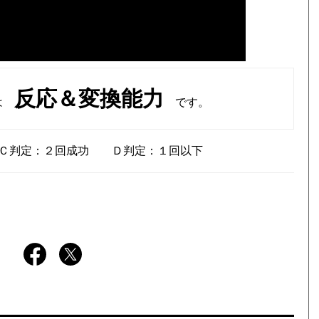
反応＆変換能力
のは
です。
Ｃ判定：２回成功 Ｄ判定：１回以下