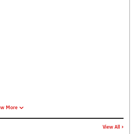
ew More
View All