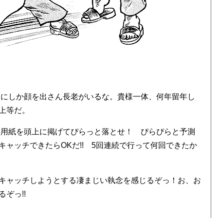
まにしか顔を出さん長老がいるな。貴様一体、何年留年し
上等だ。
4用紙を頭上に掲げてぴらっと落とせ！ ぴらぴらと予測
ャッチできたらOKだ!! 5回連続で行って何回できたか
キャッチしようとする凄まじい執念を感じるぞっ！お、お
ぞっ!!